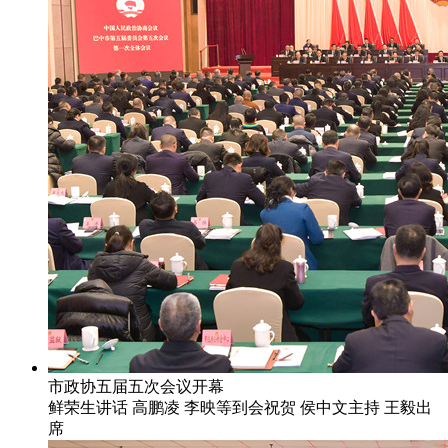
市政协五届五次会议开幕
鲜荣生讲话 高鹏凌 李映等到会祝贺 侯中文主持 王毅出
席