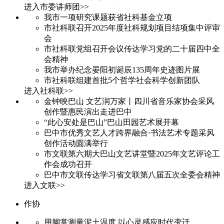
进入市委讲师团>>
我市一项研究课题获省社科基金立项
市社科联召开2025年度社科规划项目结项集中评审
会
市社科联党组召开会议传达学习党的二十届四中全
会精神
我市举办纪念晏阳初诞辰135周年史迹图片展
市社科联组建首批5个哲学社会科学创新团队
进入社科联>>
金钟映巴山 文艺润万家丨四川省音乐家协会采风
创作暨惠民演出走进巴中
“此心安处是巴山”巴山田园艺术展开幕
巴中市优秀文艺人才跨界融合·书法艺术专题采风
创作活动圆满举行
市文联第六期大巴山文艺讲堂暨2025年文艺评论工
作会成功召开
巴中市文联传达学习省文联第八届五次全委会精神
进入文联>>
作协
用脚掌测量泥土温度 以心灵感应时代变迁