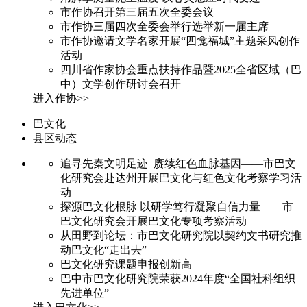
市作协召开第三届五次全委会议
市作协三届四次全委会举行选举新一届主席
市作协邀请文学名家开展“四龛福城”主题采风创作
活动
四川省作家协会重点扶持作品暨2025全省区域（巴
中）文学创作研讨会召开
进入作协>>
巴文化
县区动态
追寻先秦文明足迹 赓续红色血脉基因——市巴文
化研究会赴达州开展巴文化与红色文化考察学习活
动
探源巴文化根脉 以研学笃行凝聚自信力量——市
巴文化研究会开展巴文化专项考察活动
从田野到论坛：市巴文化研究院以契约文书研究推
动巴文化“走出去”
巴文化研究课题申报创新高
巴中市巴文化研究院荣获2024年度“全国社科组织
先进单位”