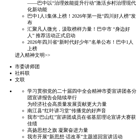
——巴中以“治理效能提升行动”激活乡村治理现代
化新动能
巴中1人1集体上榜！2026年第一批“四川好人榜”发
布
汇聚凡人微光，汲取榜样力量！巴中市 “身边好
人” 推荐活动正式启动
2026年四川省“新时代好少年”名单公布！巴中1人
上榜
进入精神文明>>
市委讲师团
社科联
文联
学习贯彻党的二十届四中全会精神市委宣讲团各分
团宣讲报告会陆续举行
为经济社会高质量发展贡献更大力量
南江县“红叶讲习堂”传播党的好声音
我市“巴山红”宣讲团成员在省基层理论宣讲大赛获
佳绩
高扬思想之旗 凝聚奋进力量
我市开展“新思想·话改革”主题巡回宣讲活动