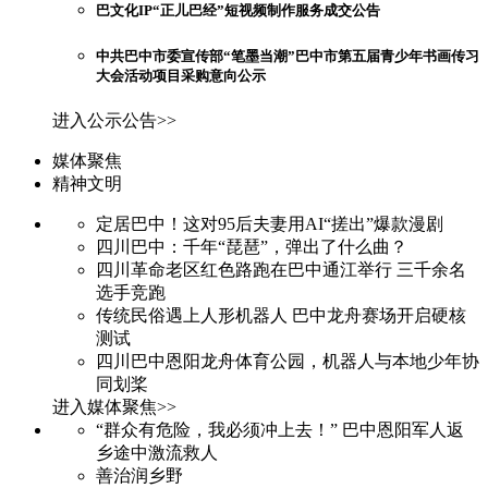
巴文化IP“正儿巴经”短视频制作服务成交公告
中共巴中市委宣传部“笔墨当潮”巴中市第五届青少年书画传习
大会活动项目采购意向公示
进入公示公告>>
媒体聚焦
精神文明
定居巴中！这对95后夫妻用AI“搓出”爆款漫剧
四川巴中：千年“琵琶”，弹出了什么曲？
四川革命老区红色路跑在巴中通江举行 三千余名
选手竞跑
传统民俗遇上人形机器人 巴中龙舟赛场开启硬核
测试
四川巴中恩阳龙舟体育公园，机器人与本地少年协
同划桨
进入媒体聚焦>>
“群众有危险，我必须冲上去！” 巴中恩阳军人返
乡途中激流救人
善治润乡野