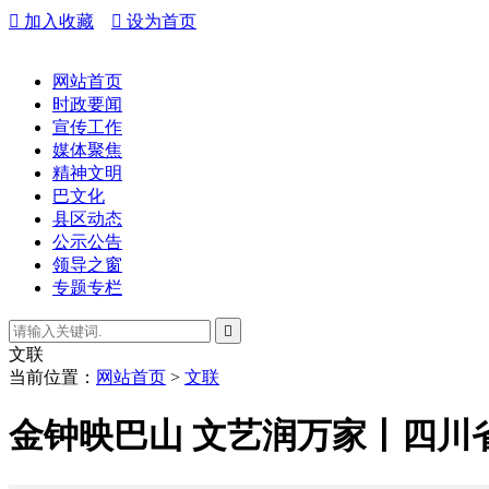

加入收藏

设为首页
网站首页
时政要闻
宣传工作
媒体聚焦
精神文明
巴文化
县区动态
公示公告
领导之窗
专题专栏

文联
当前位置：
网站首页
>
文联
金钟映巴山 文艺润万家丨四川