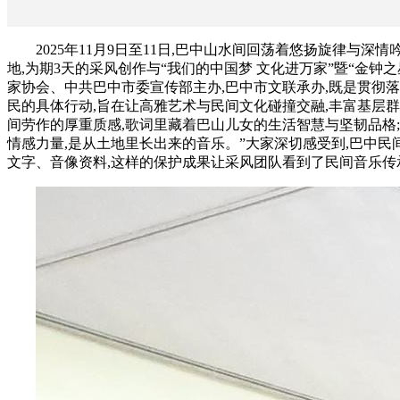
2025年11月9日至11日,巴中山水间回荡着悠扬旋律
地,为期3天的采风创作与“我们的中国梦 文化进万家”暨“金
家协会、中共巴中市委宣传部主办,巴中市文联承办,既是贯彻
民的具体行动,旨在让高雅艺术与民间文化碰撞交融,丰富基层
间劳作的厚重质感,歌词里藏着巴山儿女的生活智慧与坚韧品格
情感力量,是从土地里长出来的音乐。”大家深切感受到,巴中民
文字、音像资料,这样的保护成果让采风团队看到了民间音乐传