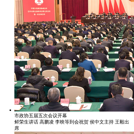
市政协五届五次会议开幕
鲜荣生讲话 高鹏凌 李映等到会祝贺 侯中文主持 王毅出
席