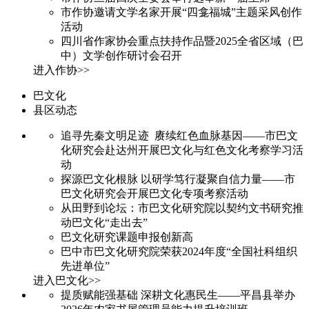
市作协邀请文学名家开展“四龛福城”主题采风创作
活动
四川省作家协会重点扶持作品暨2025全省区域（巴
中）文学创作研讨会召开
进入作协>>
巴文化
县区动态
追寻先秦文明足迹 赓续红色血脉基因——市巴文
化研究会赴达州开展巴文化与红色文化考察学习活
动
探源巴文化根脉 以研学笃行凝聚自信力量——市
巴文化研究会开展巴文化专项考察活动
从田野到论坛：市巴文化研究院以契约文书研究推
动巴文化“走出去”
巴文化研究课题申报创新高
巴中市巴文化研究院荣获2024年度“全国社科组织
先进单位”
进入巴文化>>
提质赋能强基础 深耕文化惠民生——平昌县举办