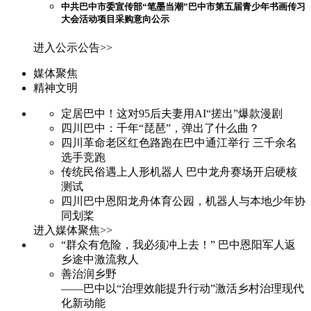
中共巴中市委宣传部“笔墨当潮”巴中市第五届青少年书画传习
大会活动项目采购意向公示
进入公示公告>>
媒体聚焦
精神文明
定居巴中！这对95后夫妻用AI“搓出”爆款漫剧
四川巴中：千年“琵琶”，弹出了什么曲？
四川革命老区红色路跑在巴中通江举行 三千余名
选手竞跑
传统民俗遇上人形机器人 巴中龙舟赛场开启硬核
测试
四川巴中恩阳龙舟体育公园，机器人与本地少年协
同划桨
进入媒体聚焦>>
“群众有危险，我必须冲上去！” 巴中恩阳军人返
乡途中激流救人
善治润乡野
——巴中以“治理效能提升行动”激活乡村治理现代
化新动能