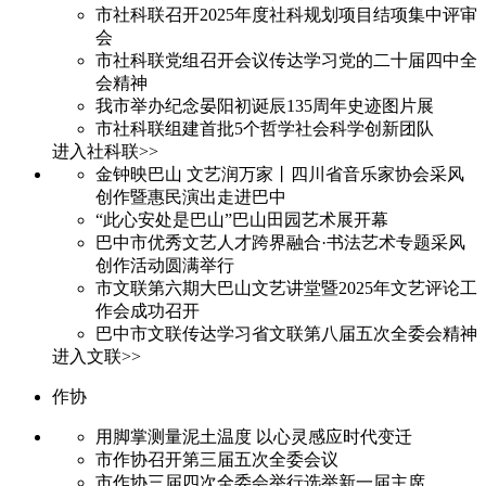
市社科联召开2025年度社科规划项目结项集中评审
会
市社科联党组召开会议传达学习党的二十届四中全
会精神
我市举办纪念晏阳初诞辰135周年史迹图片展
市社科联组建首批5个哲学社会科学创新团队
进入社科联>>
金钟映巴山 文艺润万家丨四川省音乐家协会采风
创作暨惠民演出走进巴中
“此心安处是巴山”巴山田园艺术展开幕
巴中市优秀文艺人才跨界融合·书法艺术专题采风
创作活动圆满举行
市文联第六期大巴山文艺讲堂暨2025年文艺评论工
作会成功召开
巴中市文联传达学习省文联第八届五次全委会精神
进入文联>>
作协
用脚掌测量泥土温度 以心灵感应时代变迁
市作协召开第三届五次全委会议
市作协三届四次全委会举行选举新一届主席