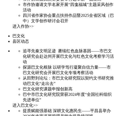
市作协邀请文学名家开展“四龛福城”主题采风创作
活动
四川省作家协会重点扶持作品暨2025全省区域（巴
中）文学创作研讨会召开
进入作协>>
巴文化
县区动态
追寻先秦文明足迹 赓续红色血脉基因——市巴文
化研究会赴达州开展巴文化与红色文化考察学习活
动
探源巴文化根脉 以研学笃行凝聚自信力量——市
巴文化研究会开展巴文化专项考察活动
从田野到论坛：市巴文化研究院以契约文书研究推
动巴文化“走出去”
巴文化研究课题申报创新高
巴中市巴文化研究院荣获2024年度“全国社科组织
先进单位”
进入巴文化>>
提质赋能强基础 深耕文化惠民生——平昌县举办