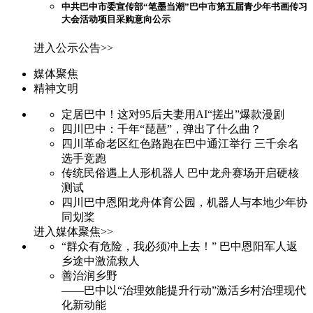
中共巴中市委宣传部“笔墨当潮”巴中市第五届青少年书画传习
大会活动项目采购意向公示
进入公示公告>>
媒体聚焦
精神文明
定居巴中！这对95后夫妻用AI“搓出”爆款漫剧
四川巴中：千年“琵琶”，弹出了什么曲？
四川革命老区红色路跑在巴中通江举行 三千余名
选手竞跑
传统民俗遇上人形机器人 巴中龙舟赛场开启硬核
测试
四川巴中恩阳龙舟体育公园，机器人与本地少年协
同划桨
进入媒体聚焦>>
“群众有危险，我必须冲上去！” 巴中恩阳军人返
乡途中激流救人
善治润乡野
——巴中以“治理效能提升行动”激活乡村治理现代
化新动能