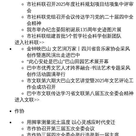
市社科联召开2025年度社科规划项目结项集中评审
会
市社科联党组召开会议传达学习党的二十届四中全
会精神
我市举办纪念晏阳初诞辰135周年史迹图片展
市社科联组建首批5个哲学社会科学创新团队
进入社科联>>
金钟映巴山 文艺润万家丨四川省音乐家协会采风
创作暨惠民演出走进巴中
“此心安处是巴山”巴山田园艺术展开幕
巴中市优秀文艺人才跨界融合·书法艺术专题采风
创作活动圆满举行
市文联第六期大巴山文艺讲堂暨2025年文艺评论工
作会成功召开
巴中市文联传达学习省文联第八届五次全委会精神
进入文联>>
作协
用脚掌测量泥土温度 以心灵感应时代变迁
市作协召开第三届五次全委会议
市作协三届四次全委会举行选举新一届主席