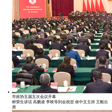
市政协五届五次会议开幕
鲜荣生讲话 高鹏凌 李映等到会祝贺 侯中文主持 王毅出
席