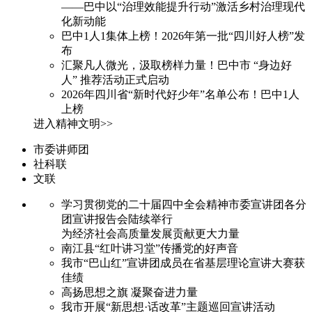
——巴中以“治理效能提升行动”激活乡村治理现代
化新动能
巴中1人1集体上榜！2026年第一批“四川好人榜”发
布
汇聚凡人微光，汲取榜样力量！巴中市 “身边好
人” 推荐活动正式启动
2026年四川省“新时代好少年”名单公布！巴中1人
上榜
进入精神文明>>
市委讲师团
社科联
文联
学习贯彻党的二十届四中全会精神市委宣讲团各分
团宣讲报告会陆续举行
为经济社会高质量发展贡献更大力量
南江县“红叶讲习堂”传播党的好声音
我市“巴山红”宣讲团成员在省基层理论宣讲大赛获
佳绩
高扬思想之旗 凝聚奋进力量
我市开展“新思想·话改革”主题巡回宣讲活动