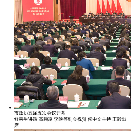
市政协五届五次会议开幕
鲜荣生讲话 高鹏凌 李映等到会祝贺 侯中文主持 王毅出
席