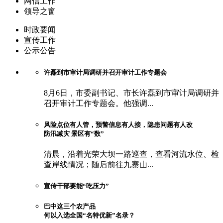
网信工作
领导之窗
时政要闻
宣传工作
公示公告
许磊到市审计局调研并召开审计工作专题会
8月6日，市委副书记、市长许磊到市审计局调研并
召开审计工作专题会。他强调...
风险点位有人管，预警信息有人接，隐患问题有人改
防汛减灾 景区有“数”
清晨，沿着光荣大坝一路巡查，查看河流水位、检
查岸线情况；随后前往九寨山...
宣传干部要能“吃压力”
巴中这三个农产品
何以入选全国“名特优新”名录？