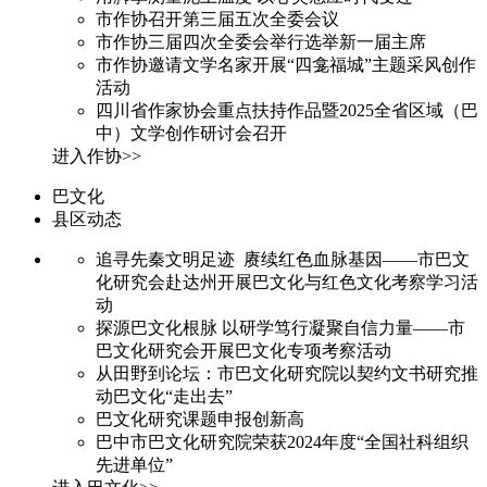
市作协召开第三届五次全委会议
市作协三届四次全委会举行选举新一届主席
市作协邀请文学名家开展“四龛福城”主题采风创作
活动
四川省作家协会重点扶持作品暨2025全省区域（巴
中）文学创作研讨会召开
进入作协>>
巴文化
县区动态
追寻先秦文明足迹 赓续红色血脉基因——市巴文
化研究会赴达州开展巴文化与红色文化考察学习活
动
探源巴文化根脉 以研学笃行凝聚自信力量——市
巴文化研究会开展巴文化专项考察活动
从田野到论坛：市巴文化研究院以契约文书研究推
动巴文化“走出去”
巴文化研究课题申报创新高
巴中市巴文化研究院荣获2024年度“全国社科组织
先进单位”