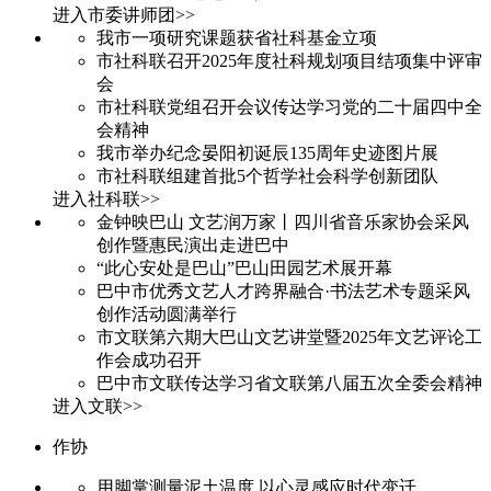
进入市委讲师团>>
我市一项研究课题获省社科基金立项
市社科联召开2025年度社科规划项目结项集中评审
会
市社科联党组召开会议传达学习党的二十届四中全
会精神
我市举办纪念晏阳初诞辰135周年史迹图片展
市社科联组建首批5个哲学社会科学创新团队
进入社科联>>
金钟映巴山 文艺润万家丨四川省音乐家协会采风
创作暨惠民演出走进巴中
“此心安处是巴山”巴山田园艺术展开幕
巴中市优秀文艺人才跨界融合·书法艺术专题采风
创作活动圆满举行
市文联第六期大巴山文艺讲堂暨2025年文艺评论工
作会成功召开
巴中市文联传达学习省文联第八届五次全委会精神
进入文联>>
作协
用脚掌测量泥土温度 以心灵感应时代变迁