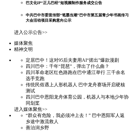
巴文化IP“正儿巴经”短视频制作服务成交公告
中共巴中市委宣传部“笔墨当潮”巴中市第五届青少年书画传习
大会活动项目采购意向公示
进入公示公告>>
媒体聚焦
精神文明
定居巴中！这对95后夫妻用AI“搓出”爆款漫剧
四川巴中：千年“琵琶”，弹出了什么曲？
四川革命老区红色路跑在巴中通江举行 三千余名
选手竞跑
传统民俗遇上人形机器人 巴中龙舟赛场开启硬核
测试
四川巴中恩阳龙舟体育公园，机器人与本地少年协
同划桨
进入媒体聚焦>>
“群众有危险，我必须冲上去！” 巴中恩阳军人返
乡途中激流救人
善治润乡野