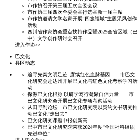
市作协召开第三届五次全委会议
市作协三届四次全委会举行选举新一届主席
市作协邀请文学名家开展“四龛福城”主题采风创作
活动
四川省作家协会重点扶持作品暨2025全省区域（巴
中）文学创作研讨会召开
进入作协>>
巴文化
县区动态
追寻先秦文明足迹 赓续红色血脉基因——市巴文
化研究会赴达州开展巴文化与红色文化考察学习活
动
探源巴文化根脉 以研学笃行凝聚自信力量——市
巴文化研究会开展巴文化专项考察活动
从田野到论坛：市巴文化研究院以契约文书研究推
动巴文化“走出去”
巴文化研究课题申报创新高
巴中市巴文化研究院荣获2024年度“全国社科组织
先进单位”