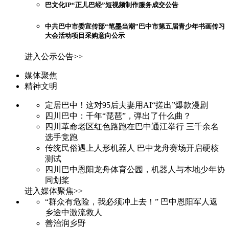
巴文化IP“正儿巴经”短视频制作服务成交公告
中共巴中市委宣传部“笔墨当潮”巴中市第五届青少年书画传习
大会活动项目采购意向公示
进入公示公告>>
媒体聚焦
精神文明
定居巴中！这对95后夫妻用AI“搓出”爆款漫剧
四川巴中：千年“琵琶”，弹出了什么曲？
四川革命老区红色路跑在巴中通江举行 三千余名
选手竞跑
传统民俗遇上人形机器人 巴中龙舟赛场开启硬核
测试
四川巴中恩阳龙舟体育公园，机器人与本地少年协
同划桨
进入媒体聚焦>>
“群众有危险，我必须冲上去！” 巴中恩阳军人返
乡途中激流救人
善治润乡野