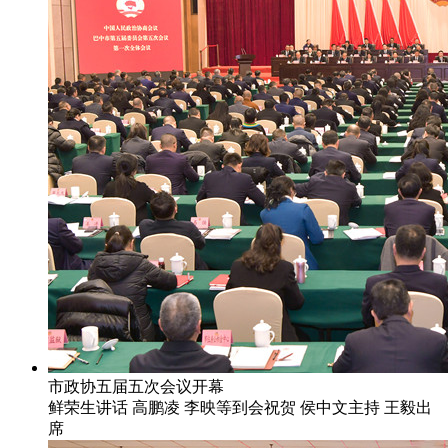
市政协五届五次会议开幕
鲜荣生讲话 高鹏凌 李映等到会祝贺 侯中文主持 王毅出
席