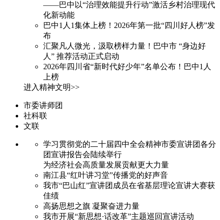
——巴中以“治理效能提升行动”激活乡村治理现代
化新动能
巴中1人1集体上榜！2026年第一批“四川好人榜”发
布
汇聚凡人微光，汲取榜样力量！巴中市 “身边好
人” 推荐活动正式启动
2026年四川省“新时代好少年”名单公布！巴中1人
上榜
进入精神文明>>
市委讲师团
社科联
文联
学习贯彻党的二十届四中全会精神市委宣讲团各分
团宣讲报告会陆续举行
为经济社会高质量发展贡献更大力量
南江县“红叶讲习堂”传播党的好声音
我市“巴山红”宣讲团成员在省基层理论宣讲大赛获
佳绩
高扬思想之旗 凝聚奋进力量
我市开展“新思想·话改革”主题巡回宣讲活动