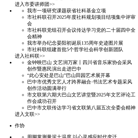
进入市委讲师团>>
我市一项研究课题获省社科基金立项
市社科联召开2025年度社科规划项目结项集中评审
会
市社科联党组召开会议传达学习党的二十届四中全
会精神
我市举办纪念晏阳初诞辰135周年史迹图片展
市社科联组建首批5个哲学社会科学创新团队
进入社科联>>
金钟映巴山 文艺润万家丨四川省音乐家协会采风
创作暨惠民演出走进巴中
“此心安处是巴山”巴山田园艺术展开幕
巴中市优秀文艺人才跨界融合·书法艺术专题采风
创作活动圆满举行
市文联第六期大巴山文艺讲堂暨2025年文艺评论工
作会成功召开
巴中市文联传达学习省文联第八届五次全委会精神
进入文联>>
作协
用脚掌测量泥土温度 以心灵感应时代变迁