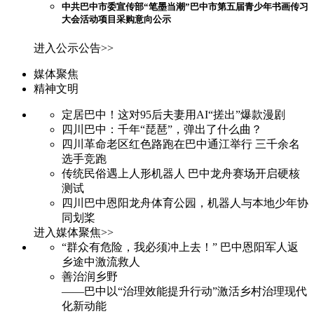
中共巴中市委宣传部“笔墨当潮”巴中市第五届青少年书画传习
大会活动项目采购意向公示
进入公示公告>>
媒体聚焦
精神文明
定居巴中！这对95后夫妻用AI“搓出”爆款漫剧
四川巴中：千年“琵琶”，弹出了什么曲？
四川革命老区红色路跑在巴中通江举行 三千余名
选手竞跑
传统民俗遇上人形机器人 巴中龙舟赛场开启硬核
测试
四川巴中恩阳龙舟体育公园，机器人与本地少年协
同划桨
进入媒体聚焦>>
“群众有危险，我必须冲上去！” 巴中恩阳军人返
乡途中激流救人
善治润乡野
——巴中以“治理效能提升行动”激活乡村治理现代
化新动能