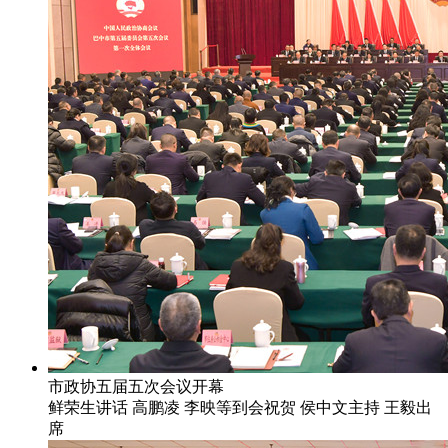
市政协五届五次会议开幕
鲜荣生讲话 高鹏凌 李映等到会祝贺 侯中文主持 王毅出
席