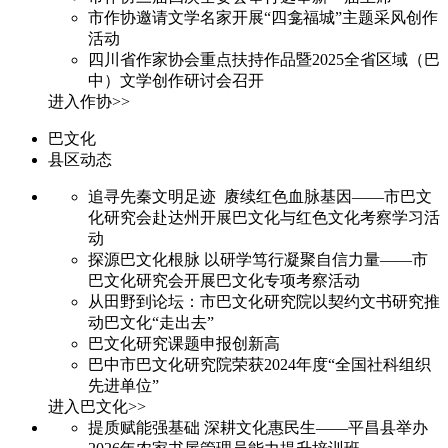
市作协邀请文学名家开展“四龛福城”主题采风创作
活动
四川省作家协会重点扶持作品暨2025全省区域（巴
中）文学创作研讨会召开
进入作协>>
巴文化
县区动态
追寻先秦文明足迹 赓续红色血脉基因——市巴文
化研究会赴达州开展巴文化与红色文化考察学习活
动
探源巴文化根脉 以研学笃行凝聚自信力量——市
巴文化研究会开展巴文化专项考察活动
从田野到论坛：市巴文化研究院以契约文书研究推
动巴文化“走出去”
巴文化研究课题申报创新高
巴中市巴文化研究院荣获2024年度“全国社科组织
先进单位”
进入巴文化>>
提质赋能强基础 深耕文化惠民生——平昌县举办