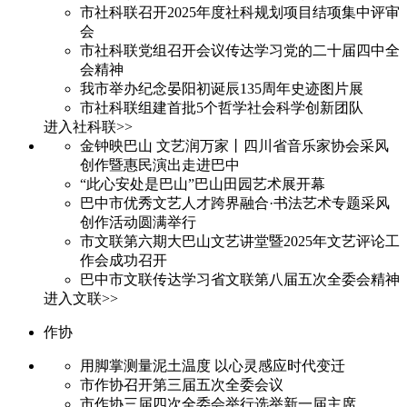
市社科联召开2025年度社科规划项目结项集中评审
会
市社科联党组召开会议传达学习党的二十届四中全
会精神
我市举办纪念晏阳初诞辰135周年史迹图片展
市社科联组建首批5个哲学社会科学创新团队
进入社科联>>
金钟映巴山 文艺润万家丨四川省音乐家协会采风
创作暨惠民演出走进巴中
“此心安处是巴山”巴山田园艺术展开幕
巴中市优秀文艺人才跨界融合·书法艺术专题采风
创作活动圆满举行
市文联第六期大巴山文艺讲堂暨2025年文艺评论工
作会成功召开
巴中市文联传达学习省文联第八届五次全委会精神
进入文联>>
作协
用脚掌测量泥土温度 以心灵感应时代变迁
市作协召开第三届五次全委会议
市作协三届四次全委会举行选举新一届主席