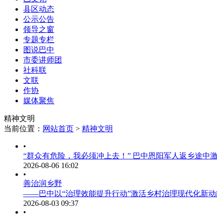
县区动态
公示公告
领导之窗
专题专栏
图说巴中
市委讲师团
社科联
文联
作协
媒体聚焦
精神文明
当前位置：
网站首页
>
精神文明
•
“群众有危险，我必须冲上去！” 巴中恩阳军人返乡途中
2026-08-06 16:02
•
善治润乡野
——巴中以“治理效能提升行动”激活乡村治理现代化新动
2026-08-03 09:37
•