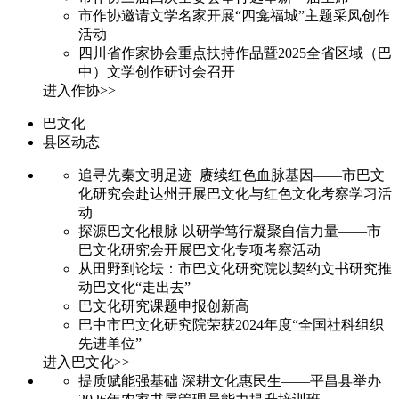
市作协邀请文学名家开展“四龛福城”主题采风创作
活动
四川省作家协会重点扶持作品暨2025全省区域（巴
中）文学创作研讨会召开
进入作协>>
巴文化
县区动态
追寻先秦文明足迹 赓续红色血脉基因——市巴文
化研究会赴达州开展巴文化与红色文化考察学习活
动
探源巴文化根脉 以研学笃行凝聚自信力量——市
巴文化研究会开展巴文化专项考察活动
从田野到论坛：市巴文化研究院以契约文书研究推
动巴文化“走出去”
巴文化研究课题申报创新高
巴中市巴文化研究院荣获2024年度“全国社科组织
先进单位”
进入巴文化>>
提质赋能强基础 深耕文化惠民生——平昌县举办