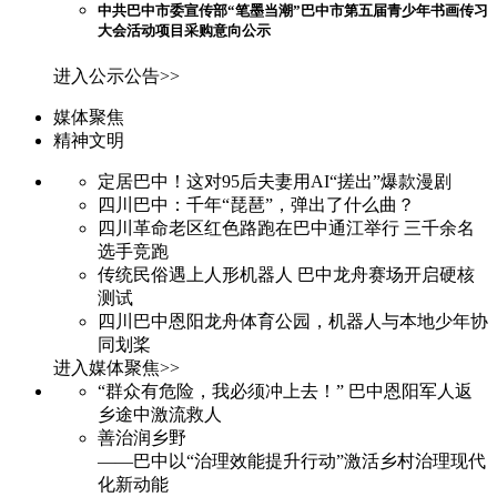
中共巴中市委宣传部“笔墨当潮”巴中市第五届青少年书画传习
大会活动项目采购意向公示
进入公示公告>>
媒体聚焦
精神文明
定居巴中！这对95后夫妻用AI“搓出”爆款漫剧
四川巴中：千年“琵琶”，弹出了什么曲？
四川革命老区红色路跑在巴中通江举行 三千余名
选手竞跑
传统民俗遇上人形机器人 巴中龙舟赛场开启硬核
测试
四川巴中恩阳龙舟体育公园，机器人与本地少年协
同划桨
进入媒体聚焦>>
“群众有危险，我必须冲上去！” 巴中恩阳军人返
乡途中激流救人
善治润乡野
——巴中以“治理效能提升行动”激活乡村治理现代
化新动能