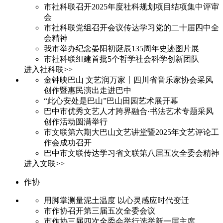
市社科联召开2025年度社科规划项目结项集中评审
会
市社科联党组召开会议传达学习党的二十届四中全
会精神
我市举办纪念晏阳初诞辰135周年史迹图片展
市社科联组建首批5个哲学社会科学创新团队
进入社科联>>
金钟映巴山 文艺润万家丨四川省音乐家协会采风
创作暨惠民演出走进巴中
“此心安处是巴山”巴山田园艺术展开幕
巴中市优秀文艺人才跨界融合·书法艺术专题采风
创作活动圆满举行
市文联第六期大巴山文艺讲堂暨2025年文艺评论工
作会成功召开
巴中市文联传达学习省文联第八届五次全委会精神
进入文联>>
作协
用脚掌测量泥土温度 以心灵感应时代变迁
市作协召开第三届五次全委会议
市作协三届四次全委会举行选举新一届主席