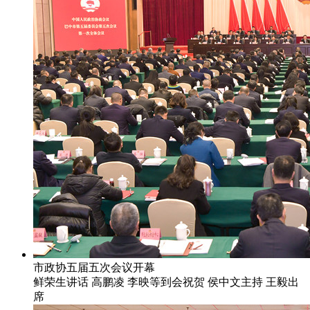
市政协五届五次会议开幕
鲜荣生讲话 高鹏凌 李映等到会祝贺 侯中文主持 王毅出
席