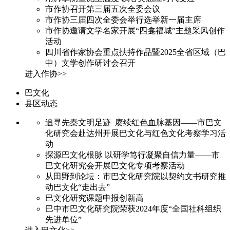
市作协召开第三届五次全委会议
市作协三届四次全委会举行选举新一届主席
市作协邀请文学名家开展“四龛福城”主题采风创作
活动
四川省作家协会重点扶持作品暨2025全省区域（巴
中）文学创作研讨会召开
进入作协>>
巴文化
县区动态
追寻先秦文明足迹 赓续红色血脉基因——市巴文
化研究会赴达州开展巴文化与红色文化考察学习活
动
探源巴文化根脉 以研学笃行凝聚自信力量——市
巴文化研究会开展巴文化专项考察活动
从田野到论坛：市巴文化研究院以契约文书研究推
动巴文化“走出去”
巴文化研究课题申报创新高
巴中市巴文化研究院荣获2024年度“全国社科组织
先进单位”