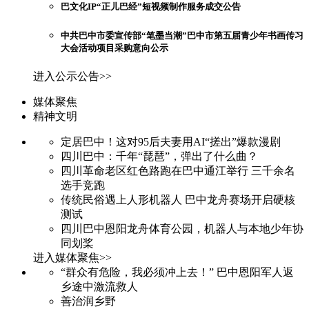
巴文化IP“正儿巴经”短视频制作服务成交公告
中共巴中市委宣传部“笔墨当潮”巴中市第五届青少年书画传习
大会活动项目采购意向公示
进入公示公告>>
媒体聚焦
精神文明
定居巴中！这对95后夫妻用AI“搓出”爆款漫剧
四川巴中：千年“琵琶”，弹出了什么曲？
四川革命老区红色路跑在巴中通江举行 三千余名
选手竞跑
传统民俗遇上人形机器人 巴中龙舟赛场开启硬核
测试
四川巴中恩阳龙舟体育公园，机器人与本地少年协
同划桨
进入媒体聚焦>>
“群众有危险，我必须冲上去！” 巴中恩阳军人返
乡途中激流救人
善治润乡野