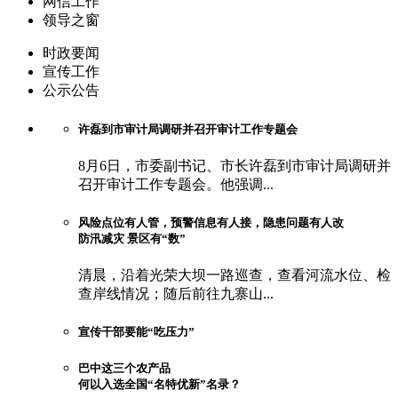
网信工作
领导之窗
时政要闻
宣传工作
公示公告
许磊到市审计局调研并召开审计工作专题会
8月6日，市委副书记、市长许磊到市审计局调研并
召开审计工作专题会。他强调...
风险点位有人管，预警信息有人接，隐患问题有人改
防汛减灾 景区有“数”
清晨，沿着光荣大坝一路巡查，查看河流水位、检
查岸线情况；随后前往九寨山...
宣传干部要能“吃压力”
巴中这三个农产品
何以入选全国“名特优新”名录？