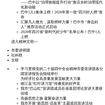
——巴中以“治理效能提升行动”激活乡村治理现代
化新动能
巴中1人1集体上榜！2026年第一批“四川好人榜”发
布
汇聚凡人微光，汲取榜样力量！巴中市 “身边好
人” 推荐活动正式启动
2026年四川省“新时代好少年”名单公布！巴中1人
上榜
进入精神文明>>
市委讲师团
社科联
文联
学习贯彻党的二十届四中全会精神市委宣讲团各分
团宣讲报告会陆续举行
为经济社会高质量发展贡献更大力量
南江县“红叶讲习堂”传播党的好声音
我市“巴山红”宣讲团成员在省基层理论宣讲大赛获
佳绩
高扬思想之旗 凝聚奋进力量
我市开展“新思想·话改革”主题巡回宣讲活动