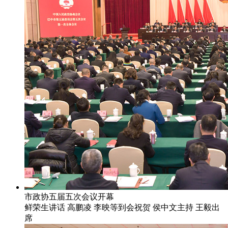
市政协五届五次会议开幕
鲜荣生讲话 高鹏凌 李映等到会祝贺 侯中文主持 王毅出
席