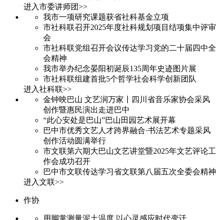
进入市委讲师团>>
我市一项研究课题获省社科基金立项
市社科联召开2025年度社科规划项目结项集中评审
会
市社科联党组召开会议传达学习党的二十届四中全
会精神
我市举办纪念晏阳初诞辰135周年史迹图片展
市社科联组建首批5个哲学社会科学创新团队
进入社科联>>
金钟映巴山 文艺润万家丨四川省音乐家协会采风
创作暨惠民演出走进巴中
“此心安处是巴山”巴山田园艺术展开幕
巴中市优秀文艺人才跨界融合·书法艺术专题采风
创作活动圆满举行
市文联第六期大巴山文艺讲堂暨2025年文艺评论工
作会成功召开
巴中市文联传达学习省文联第八届五次全委会精神
进入文联>>
作协
用脚掌测量泥土温度 以心灵感应时代变迁