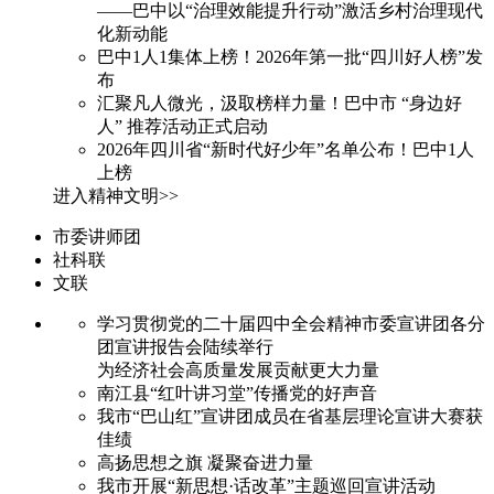
——巴中以“治理效能提升行动”激活乡村治理现代
化新动能
巴中1人1集体上榜！2026年第一批“四川好人榜”发
布
汇聚凡人微光，汲取榜样力量！巴中市 “身边好
人” 推荐活动正式启动
2026年四川省“新时代好少年”名单公布！巴中1人
上榜
进入精神文明>>
市委讲师团
社科联
文联
学习贯彻党的二十届四中全会精神市委宣讲团各分
团宣讲报告会陆续举行
为经济社会高质量发展贡献更大力量
南江县“红叶讲习堂”传播党的好声音
我市“巴山红”宣讲团成员在省基层理论宣讲大赛获
佳绩
高扬思想之旗 凝聚奋进力量
我市开展“新思想·话改革”主题巡回宣讲活动