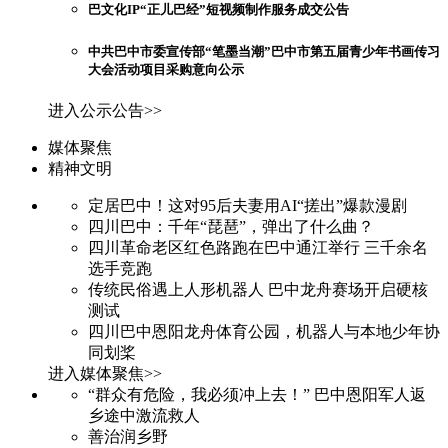
巴文化IP“正儿巴经”短视频制作服务成交公告
中共巴中市委宣传部“笔墨当潮”巴中市第五届青少年书画传习
大会活动项目采购意向公示
进入公示公告>>
媒体聚焦
精神文明
定居巴中！这对95后夫妻用AI“搓出”爆款漫剧
四川巴中：千年“琵琶”，弹出了什么曲？
四川革命老区红色路跑在巴中通江举行 三千余名
选手竞跑
传统民俗遇上人形机器人 巴中龙舟赛场开启硬核
测试
四川巴中恩阳龙舟体育公园，机器人与本地少年协
同划桨
进入媒体聚焦>>
“群众有危险，我必须冲上去！” 巴中恩阳军人返
乡途中激流救人
善治润乡野