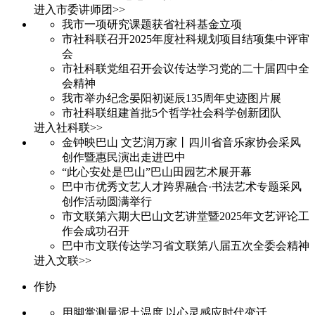
进入市委讲师团>>
我市一项研究课题获省社科基金立项
市社科联召开2025年度社科规划项目结项集中评审
会
市社科联党组召开会议传达学习党的二十届四中全
会精神
我市举办纪念晏阳初诞辰135周年史迹图片展
市社科联组建首批5个哲学社会科学创新团队
进入社科联>>
金钟映巴山 文艺润万家丨四川省音乐家协会采风
创作暨惠民演出走进巴中
“此心安处是巴山”巴山田园艺术展开幕
巴中市优秀文艺人才跨界融合·书法艺术专题采风
创作活动圆满举行
市文联第六期大巴山文艺讲堂暨2025年文艺评论工
作会成功召开
巴中市文联传达学习省文联第八届五次全委会精神
进入文联>>
作协
用脚掌测量泥土温度 以心灵感应时代变迁