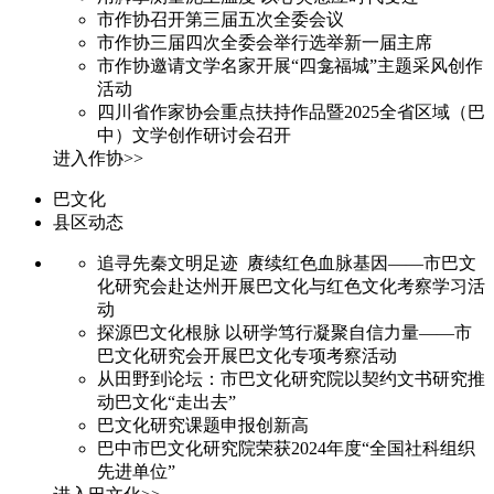
市作协召开第三届五次全委会议
市作协三届四次全委会举行选举新一届主席
市作协邀请文学名家开展“四龛福城”主题采风创作
活动
四川省作家协会重点扶持作品暨2025全省区域（巴
中）文学创作研讨会召开
进入作协>>
巴文化
县区动态
追寻先秦文明足迹 赓续红色血脉基因——市巴文
化研究会赴达州开展巴文化与红色文化考察学习活
动
探源巴文化根脉 以研学笃行凝聚自信力量——市
巴文化研究会开展巴文化专项考察活动
从田野到论坛：市巴文化研究院以契约文书研究推
动巴文化“走出去”
巴文化研究课题申报创新高
巴中市巴文化研究院荣获2024年度“全国社科组织
先进单位”