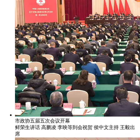
市政协五届五次会议开幕
鲜荣生讲话 高鹏凌 李映等到会祝贺 侯中文主持 王毅出
席