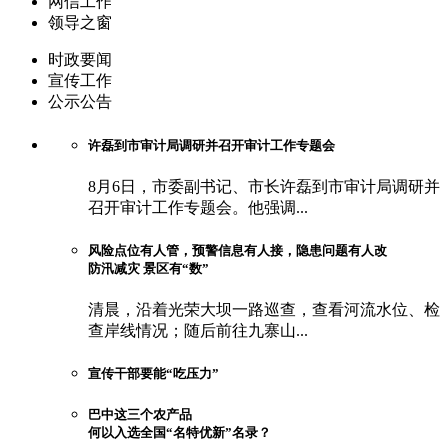
网信工作
领导之窗
时政要闻
宣传工作
公示公告
许磊到市审计局调研并召开审计工作专题会
8月6日，市委副书记、市长许磊到市审计局调研并
召开审计工作专题会。他强调...
风险点位有人管，预警信息有人接，隐患问题有人改
防汛减灾 景区有“数”
清晨，沿着光荣大坝一路巡查，查看河流水位、检
查岸线情况；随后前往九寨山...
宣传干部要能“吃压力”
巴中这三个农产品
何以入选全国“名特优新”名录？