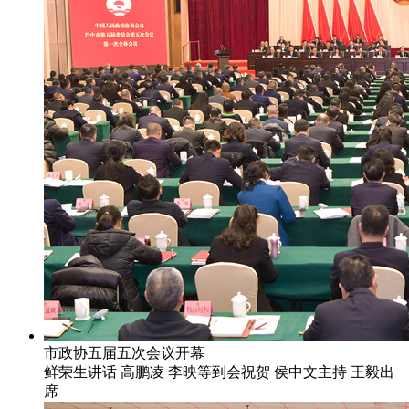
市政协五届五次会议开幕
鲜荣生讲话 高鹏凌 李映等到会祝贺 侯中文主持 王毅出
席