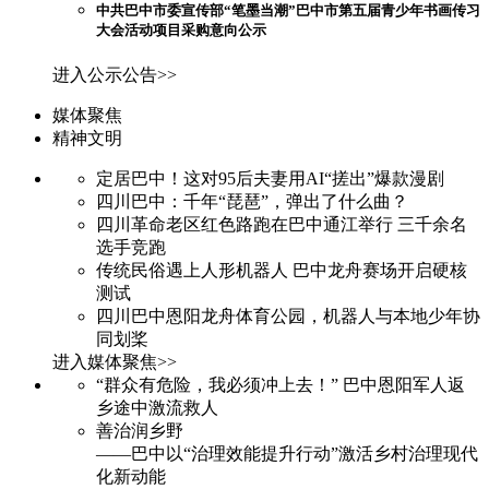
中共巴中市委宣传部“笔墨当潮”巴中市第五届青少年书画传习
大会活动项目采购意向公示
进入公示公告>>
媒体聚焦
精神文明
定居巴中！这对95后夫妻用AI“搓出”爆款漫剧
四川巴中：千年“琵琶”，弹出了什么曲？
四川革命老区红色路跑在巴中通江举行 三千余名
选手竞跑
传统民俗遇上人形机器人 巴中龙舟赛场开启硬核
测试
四川巴中恩阳龙舟体育公园，机器人与本地少年协
同划桨
进入媒体聚焦>>
“群众有危险，我必须冲上去！” 巴中恩阳军人返
乡途中激流救人
善治润乡野
——巴中以“治理效能提升行动”激活乡村治理现代
化新动能