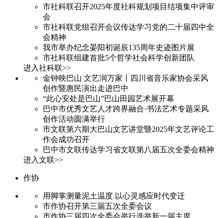
市社科联召开2025年度社科规划项目结项集中评审
会
市社科联党组召开会议传达学习党的二十届四中全
会精神
我市举办纪念晏阳初诞辰135周年史迹图片展
市社科联组建首批5个哲学社会科学创新团队
进入社科联>>
金钟映巴山 文艺润万家丨四川省音乐家协会采风
创作暨惠民演出走进巴中
“此心安处是巴山”巴山田园艺术展开幕
巴中市优秀文艺人才跨界融合·书法艺术专题采风
创作活动圆满举行
市文联第六期大巴山文艺讲堂暨2025年文艺评论工
作会成功召开
巴中市文联传达学习省文联第八届五次全委会精神
进入文联>>
作协
用脚掌测量泥土温度 以心灵感应时代变迁
市作协召开第三届五次全委会议
市作协三届四次全委会举行选举新一届主席