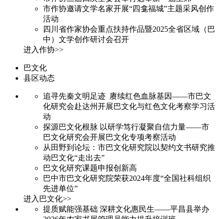
市作协邀请文学名家开展“四龛福城”主题采风创作
活动
四川省作家协会重点扶持作品暨2025全省区域（巴
中）文学创作研讨会召开
进入作协>>
巴文化
县区动态
追寻先秦文明足迹 赓续红色血脉基因——市巴文
化研究会赴达州开展巴文化与红色文化考察学习活
动
探源巴文化根脉 以研学笃行凝聚自信力量——市
巴文化研究会开展巴文化专项考察活动
从田野到论坛：市巴文化研究院以契约文书研究推
动巴文化“走出去”
巴文化研究课题申报创新高
巴中市巴文化研究院荣获2024年度“全国社科组织
先进单位”
进入巴文化>>
提质赋能强基础 深耕文化惠民生——平昌县举办