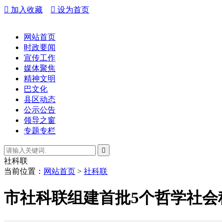

加入收藏

设为首页
网站首页
时政要闻
宣传工作
媒体聚焦
精神文明
巴文化
县区动态
公示公告
领导之窗
专题专栏

社科联
当前位置：
网站首页
>
社科联
市社科联组建首批5个哲学社会