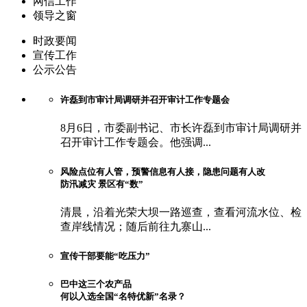
网信工作
领导之窗
时政要闻
宣传工作
公示公告
许磊到市审计局调研并召开审计工作专题会
8月6日，市委副书记、市长许磊到市审计局调研并
召开审计工作专题会。他强调...
风险点位有人管，预警信息有人接，隐患问题有人改
防汛减灾 景区有“数”
清晨，沿着光荣大坝一路巡查，查看河流水位、检
查岸线情况；随后前往九寨山...
宣传干部要能“吃压力”
巴中这三个农产品
何以入选全国“名特优新”名录？