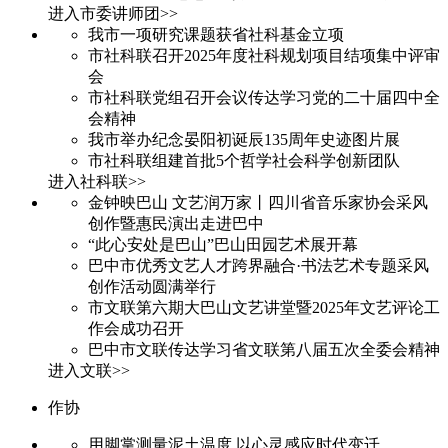
进入市委讲师团>>
我市一项研究课题获省社科基金立项
市社科联召开2025年度社科规划项目结项集中评审
会
市社科联党组召开会议传达学习党的二十届四中全
会精神
我市举办纪念晏阳初诞辰135周年史迹图片展
市社科联组建首批5个哲学社会科学创新团队
进入社科联>>
金钟映巴山 文艺润万家丨四川省音乐家协会采风
创作暨惠民演出走进巴中
“此心安处是巴山”巴山田园艺术展开幕
巴中市优秀文艺人才跨界融合·书法艺术专题采风
创作活动圆满举行
市文联第六期大巴山文艺讲堂暨2025年文艺评论工
作会成功召开
巴中市文联传达学习省文联第八届五次全委会精神
进入文联>>
作协
用脚掌测量泥土温度 以心灵感应时代变迁