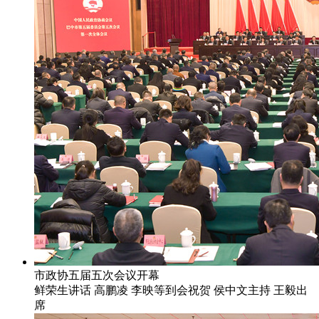
市政协五届五次会议开幕
鲜荣生讲话 高鹏凌 李映等到会祝贺 侯中文主持 王毅出
席