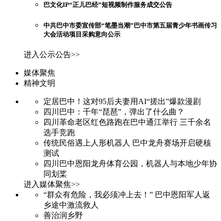
巴文化IP“正儿巴经”短视频制作服务成交公告
中共巴中市委宣传部“笔墨当潮”巴中市第五届青少年书画传习
大会活动项目采购意向公示
进入公示公告>>
媒体聚焦
精神文明
定居巴中！这对95后夫妻用AI“搓出”爆款漫剧
四川巴中：千年“琵琶”，弹出了什么曲？
四川革命老区红色路跑在巴中通江举行 三千余名
选手竞跑
传统民俗遇上人形机器人 巴中龙舟赛场开启硬核
测试
四川巴中恩阳龙舟体育公园，机器人与本地少年协
同划桨
进入媒体聚焦>>
“群众有危险，我必须冲上去！” 巴中恩阳军人返
乡途中激流救人
善治润乡野