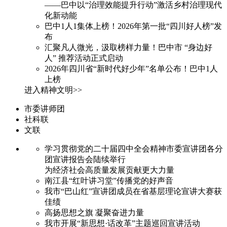
——巴中以“治理效能提升行动”激活乡村治理现代
化新动能
巴中1人1集体上榜！2026年第一批“四川好人榜”发
布
汇聚凡人微光，汲取榜样力量！巴中市 “身边好
人” 推荐活动正式启动
2026年四川省“新时代好少年”名单公布！巴中1人
上榜
进入精神文明>>
市委讲师团
社科联
文联
学习贯彻党的二十届四中全会精神市委宣讲团各分
团宣讲报告会陆续举行
为经济社会高质量发展贡献更大力量
南江县“红叶讲习堂”传播党的好声音
我市“巴山红”宣讲团成员在省基层理论宣讲大赛获
佳绩
高扬思想之旗 凝聚奋进力量
我市开展“新思想·话改革”主题巡回宣讲活动