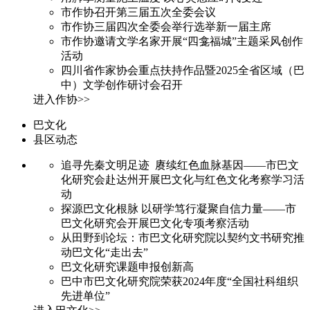
市作协召开第三届五次全委会议
市作协三届四次全委会举行选举新一届主席
市作协邀请文学名家开展“四龛福城”主题采风创作
活动
四川省作家协会重点扶持作品暨2025全省区域（巴
中）文学创作研讨会召开
进入作协>>
巴文化
县区动态
追寻先秦文明足迹 赓续红色血脉基因——市巴文
化研究会赴达州开展巴文化与红色文化考察学习活
动
探源巴文化根脉 以研学笃行凝聚自信力量——市
巴文化研究会开展巴文化专项考察活动
从田野到论坛：市巴文化研究院以契约文书研究推
动巴文化“走出去”
巴文化研究课题申报创新高
巴中市巴文化研究院荣获2024年度“全国社科组织
先进单位”