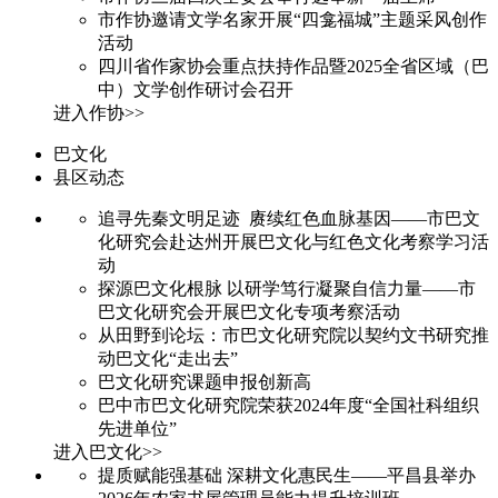
市作协邀请文学名家开展“四龛福城”主题采风创作
活动
四川省作家协会重点扶持作品暨2025全省区域（巴
中）文学创作研讨会召开
进入作协>>
巴文化
县区动态
追寻先秦文明足迹 赓续红色血脉基因——市巴文
化研究会赴达州开展巴文化与红色文化考察学习活
动
探源巴文化根脉 以研学笃行凝聚自信力量——市
巴文化研究会开展巴文化专项考察活动
从田野到论坛：市巴文化研究院以契约文书研究推
动巴文化“走出去”
巴文化研究课题申报创新高
巴中市巴文化研究院荣获2024年度“全国社科组织
先进单位”
进入巴文化>>
提质赋能强基础 深耕文化惠民生——平昌县举办