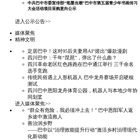
中共巴中市委宣传部“笔墨当潮”巴中市第五届青少年书画传习
大会活动项目采购意向公示
进入公示公告>>
媒体聚焦
精神文明
定居巴中！这对95后夫妻用AI“搓出”爆款漫剧
四川巴中：千年“琵琶”，弹出了什么曲？
四川革命老区红色路跑在巴中通江举行 三千余名
选手竞跑
传统民俗遇上人形机器人 巴中龙舟赛场开启硬核
测试
四川巴中恩阳龙舟体育公园，机器人与本地少年协
同划桨
进入媒体聚焦>>
“群众有危险，我必须冲上去！” 巴中恩阳军人返
乡途中激流救人
善治润乡野
——巴中以“治理效能提升行动”激活乡村治理现代
化新动能