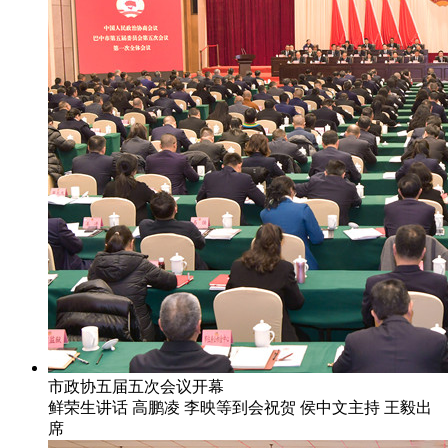
市政协五届五次会议开幕
鲜荣生讲话 高鹏凌 李映等到会祝贺 侯中文主持 王毅出
席