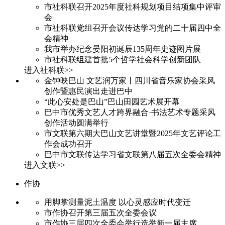
市社科联召开2025年度社科规划项目结项集中评审
会
市社科联党组召开会议传达学习党的二十届四中全
会精神
我市举办纪念晏阳初诞辰135周年史迹图片展
市社科联组建首批5个哲学社会科学创新团队
进入社科联>>
金钟映巴山 文艺润万家丨四川省音乐家协会采风
创作暨惠民演出走进巴中
“此心安处是巴山”巴山田园艺术展开幕
巴中市优秀文艺人才跨界融合·书法艺术专题采风
创作活动圆满举行
市文联第六期大巴山文艺讲堂暨2025年文艺评论工
作会成功召开
巴中市文联传达学习省文联第八届五次全委会精神
进入文联>>
作协
用脚掌测量泥土温度 以心灵感应时代变迁
市作协召开第三届五次全委会议
市作协三届四次全委会举行选举新一届主席