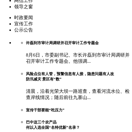
网信工作
领导之窗
时政要闻
宣传工作
公示公告
许磊到市审计局调研并召开审计工作专题会
8月6日，市委副书记、市长许磊到市审计局调研并
召开审计工作专题会。他强调...
风险点位有人管，预警信息有人接，隐患问题有人改
防汛减灾 景区有“数”
清晨，沿着光荣大坝一路巡查，查看河流水位、检
查岸线情况；随后前往九寨山...
宣传干部要能“吃压力”
巴中这三个农产品
何以入选全国“名特优新”名录？