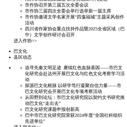
市作协召开第三届五次全委会议
市作协三届四次全委会举行选举新一届主席
市作协邀请文学名家开展“四龛福城”主题采风创作
活动
四川省作家协会重点扶持作品暨2025全省区域（巴
中）文学创作研讨会召开
进入作协>>
巴文化
县区动态
追寻先秦文明足迹 赓续红色血脉基因——市巴文
化研究会赴达州开展巴文化与红色文化考察学习活
动
探源巴文化根脉 以研学笃行凝聚自信力量——市
巴文化研究会开展巴文化专项考察活动
从田野到论坛：市巴文化研究院以契约文书研究推
动巴文化“走出去”
巴文化研究课题申报创新高
巴中市巴文化研究院荣获2024年度“全国社科组织
先进单位”