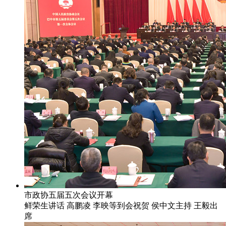
市政协五届五次会议开幕
鲜荣生讲话 高鹏凌 李映等到会祝贺 侯中文主持 王毅出
席