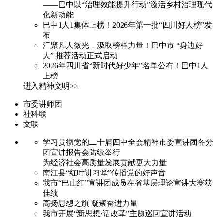
——巴中以“治理效能提升行动”激活乡村治理现代
化新动能
巴中1人1集体上榜！2026年第一批“四川好人榜”发
布
汇聚凡人微光，汲取榜样力量！巴中市 “身边好
人” 推荐活动正式启动
2026年四川省“新时代好少年”名单公布！巴中1人
上榜
进入精神文明>>
市委讲师团
社科联
文联
学习贯彻党的二十届四中全会精神市委宣讲团各分
团宣讲报告会陆续举行
为经济社会高质量发展贡献更大力量
南江县“红叶讲习堂”传播党的好声音
我市“巴山红”宣讲团成员在省基层理论宣讲大赛获
佳绩
高扬思想之旗 凝聚奋进力量
我市开展“新思想·话改革”主题巡回宣讲活动