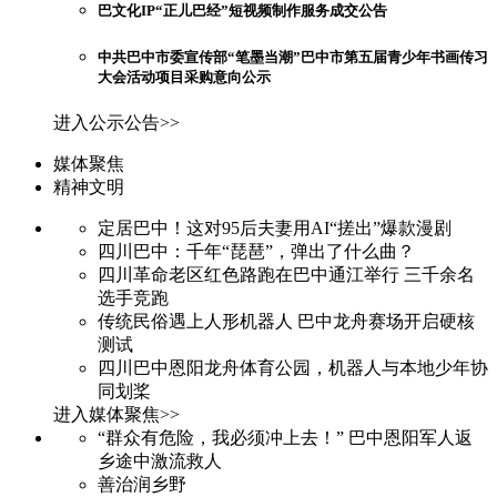
巴文化IP“正儿巴经”短视频制作服务成交公告
中共巴中市委宣传部“笔墨当潮”巴中市第五届青少年书画传习
大会活动项目采购意向公示
进入公示公告>>
媒体聚焦
精神文明
定居巴中！这对95后夫妻用AI“搓出”爆款漫剧
四川巴中：千年“琵琶”，弹出了什么曲？
四川革命老区红色路跑在巴中通江举行 三千余名
选手竞跑
传统民俗遇上人形机器人 巴中龙舟赛场开启硬核
测试
四川巴中恩阳龙舟体育公园，机器人与本地少年协
同划桨
进入媒体聚焦>>
“群众有危险，我必须冲上去！” 巴中恩阳军人返
乡途中激流救人
善治润乡野