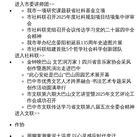
进入市委讲师团>>
我市一项研究课题获省社科基金立项
市社科联召开2025年度社科规划项目结项集中评审
会
市社科联党组召开会议传达学习党的二十届四中全
会精神
我市举办纪念晏阳初诞辰135周年史迹图片展
市社科联组建首批5个哲学社会科学创新团队
进入社科联>>
金钟映巴山 文艺润万家丨四川省音乐家协会采风
创作暨惠民演出走进巴中
“此心安处是巴山”巴山田园艺术展开幕
巴中市优秀文艺人才跨界融合·书法艺术专题采风
创作活动圆满举行
市文联第六期大巴山文艺讲堂暨2025年文艺评论工
作会成功召开
巴中市文联传达学习省文联第八届五次全委会精神
进入文联>>
作协
用脚掌测量泥土温度 以心灵感应时代变迁