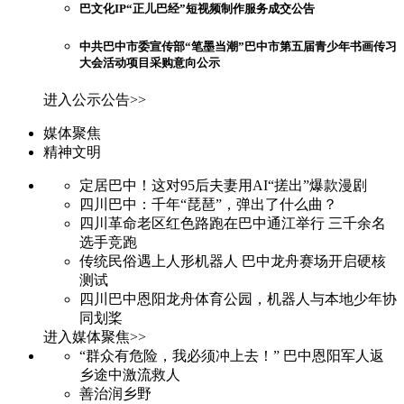
巴文化IP“正儿巴经”短视频制作服务成交公告
中共巴中市委宣传部“笔墨当潮”巴中市第五届青少年书画传习
大会活动项目采购意向公示
进入公示公告>>
媒体聚焦
精神文明
定居巴中！这对95后夫妻用AI“搓出”爆款漫剧
四川巴中：千年“琵琶”，弹出了什么曲？
四川革命老区红色路跑在巴中通江举行 三千余名
选手竞跑
传统民俗遇上人形机器人 巴中龙舟赛场开启硬核
测试
四川巴中恩阳龙舟体育公园，机器人与本地少年协
同划桨
进入媒体聚焦>>
“群众有危险，我必须冲上去！” 巴中恩阳军人返
乡途中激流救人
善治润乡野