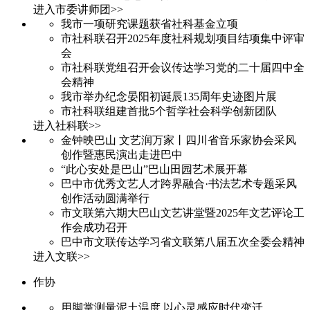
进入市委讲师团>>
我市一项研究课题获省社科基金立项
市社科联召开2025年度社科规划项目结项集中评审
会
市社科联党组召开会议传达学习党的二十届四中全
会精神
我市举办纪念晏阳初诞辰135周年史迹图片展
市社科联组建首批5个哲学社会科学创新团队
进入社科联>>
金钟映巴山 文艺润万家丨四川省音乐家协会采风
创作暨惠民演出走进巴中
“此心安处是巴山”巴山田园艺术展开幕
巴中市优秀文艺人才跨界融合·书法艺术专题采风
创作活动圆满举行
市文联第六期大巴山文艺讲堂暨2025年文艺评论工
作会成功召开
巴中市文联传达学习省文联第八届五次全委会精神
进入文联>>
作协
用脚掌测量泥土温度 以心灵感应时代变迁