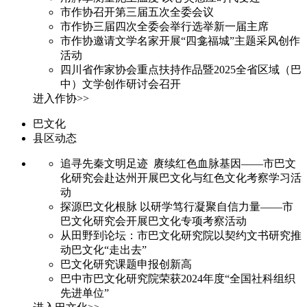
市作协召开第三届五次全委会议
市作协三届四次全委会举行选举新一届主席
市作协邀请文学名家开展“四龛福城”主题采风创作
活动
四川省作家协会重点扶持作品暨2025全省区域（巴
中）文学创作研讨会召开
进入作协>>
巴文化
县区动态
追寻先秦文明足迹 赓续红色血脉基因——市巴文
化研究会赴达州开展巴文化与红色文化考察学习活
动
探源巴文化根脉 以研学笃行凝聚自信力量——市
巴文化研究会开展巴文化专项考察活动
从田野到论坛：市巴文化研究院以契约文书研究推
动巴文化“走出去”
巴文化研究课题申报创新高
巴中市巴文化研究院荣获2024年度“全国社科组织
先进单位”