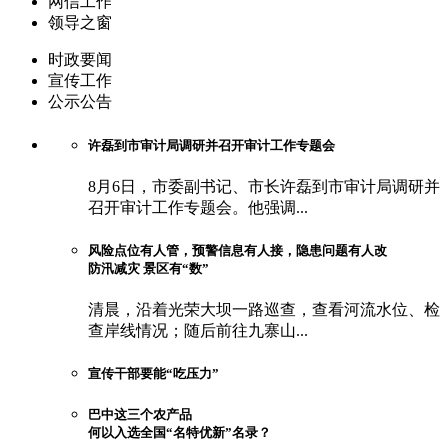
网信工作
领导之窗
时政要闻
宣传工作
公示公告
许磊到市审计局调研并召开审计工作专题会
8月6日，市委副书记、市长许磊到市审计局调研并
召开审计工作专题会。他强调...
风险点位有人管，预警信息有人接，隐患问题有人改
防汛减灾 景区有“数”
清晨，沿着光荣大坝一路巡查，查看河流水位、检
查岸线情况；随后前往九寨山...
宣传干部要能“吃压力”
巴中这三个农产品
何以入选全国“名特优新”名录？