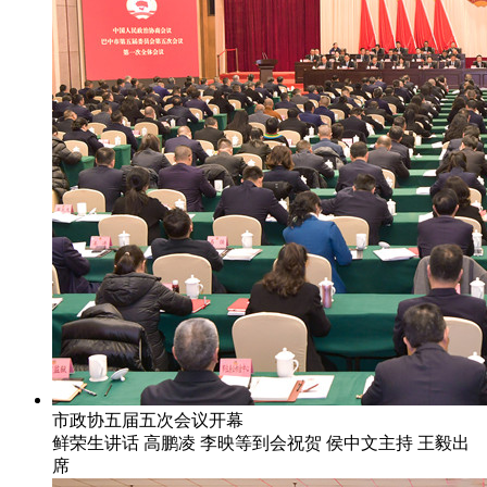
市政协五届五次会议开幕
鲜荣生讲话 高鹏凌 李映等到会祝贺 侯中文主持 王毅出
席