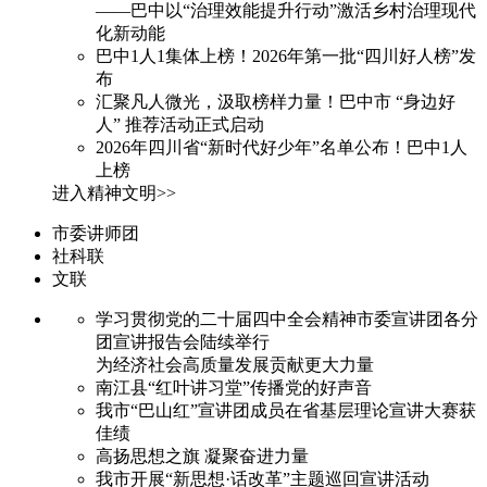
——巴中以“治理效能提升行动”激活乡村治理现代
化新动能
巴中1人1集体上榜！2026年第一批“四川好人榜”发
布
汇聚凡人微光，汲取榜样力量！巴中市 “身边好
人” 推荐活动正式启动
2026年四川省“新时代好少年”名单公布！巴中1人
上榜
进入精神文明>>
市委讲师团
社科联
文联
学习贯彻党的二十届四中全会精神市委宣讲团各分
团宣讲报告会陆续举行
为经济社会高质量发展贡献更大力量
南江县“红叶讲习堂”传播党的好声音
我市“巴山红”宣讲团成员在省基层理论宣讲大赛获
佳绩
高扬思想之旗 凝聚奋进力量
我市开展“新思想·话改革”主题巡回宣讲活动