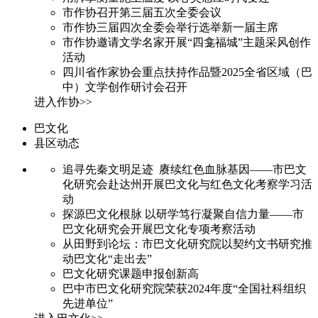
市作协召开第三届五次全委会议
市作协三届四次全委会举行选举新一届主席
市作协邀请文学名家开展“四龛福城”主题采风创作
活动
四川省作家协会重点扶持作品暨2025全省区域（巴
中）文学创作研讨会召开
进入作协>>
巴文化
县区动态
追寻先秦文明足迹 赓续红色血脉基因——市巴文
化研究会赴达州开展巴文化与红色文化考察学习活
动
探源巴文化根脉 以研学笃行凝聚自信力量——市
巴文化研究会开展巴文化专项考察活动
从田野到论坛：市巴文化研究院以契约文书研究推
动巴文化“走出去”
巴文化研究课题申报创新高
巴中市巴文化研究院荣获2024年度“全国社科组织
先进单位”