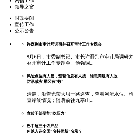
网信工作
领导之窗
时政要闻
宣传工作
公示公告
许磊到市审计局调研并召开审计工作专题会
8月6日，市委副书记、市长许磊到市审计局调研并
召开审计工作专题会。他强调...
风险点位有人管，预警信息有人接，隐患问题有人改
防汛减灾 景区有“数”
清晨，沿着光荣大坝一路巡查，查看河流水位、检
查岸线情况；随后前往九寨山...
宣传干部要能“吃压力”
巴中这三个农产品
何以入选全国“名特优新”名录？