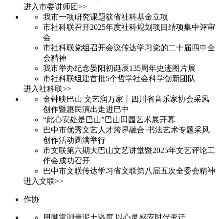
进入市委讲师团>>
我市一项研究课题获省社科基金立项
市社科联召开2025年度社科规划项目结项集中评审
会
市社科联党组召开会议传达学习党的二十届四中全
会精神
我市举办纪念晏阳初诞辰135周年史迹图片展
市社科联组建首批5个哲学社会科学创新团队
进入社科联>>
金钟映巴山 文艺润万家丨四川省音乐家协会采风
创作暨惠民演出走进巴中
“此心安处是巴山”巴山田园艺术展开幕
巴中市优秀文艺人才跨界融合·书法艺术专题采风
创作活动圆满举行
市文联第六期大巴山文艺讲堂暨2025年文艺评论工
作会成功召开
巴中市文联传达学习省文联第八届五次全委会精神
进入文联>>
作协
用脚掌测量泥土温度 以心灵感应时代变迁