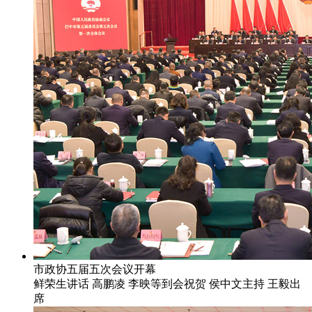
市政协五届五次会议开幕
鲜荣生讲话 高鹏凌 李映等到会祝贺 侯中文主持 王毅出
席