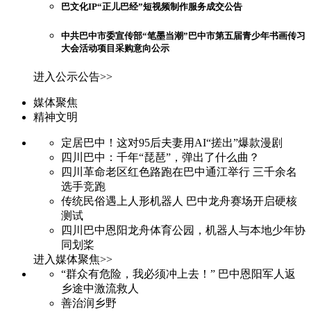
巴文化IP“正儿巴经”短视频制作服务成交公告
中共巴中市委宣传部“笔墨当潮”巴中市第五届青少年书画传习
大会活动项目采购意向公示
进入公示公告>>
媒体聚焦
精神文明
定居巴中！这对95后夫妻用AI“搓出”爆款漫剧
四川巴中：千年“琵琶”，弹出了什么曲？
四川革命老区红色路跑在巴中通江举行 三千余名
选手竞跑
传统民俗遇上人形机器人 巴中龙舟赛场开启硬核
测试
四川巴中恩阳龙舟体育公园，机器人与本地少年协
同划桨
进入媒体聚焦>>
“群众有危险，我必须冲上去！” 巴中恩阳军人返
乡途中激流救人
善治润乡野