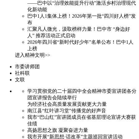
——巴中以“治理效能提升行动”激活乡村治理现代
化新动能
巴中1人1集体上榜！2026年第一批“四川好人榜”发
布
汇聚凡人微光，汲取榜样力量！巴中市 “身边好
人” 推荐活动正式启动
2026年四川省“新时代好少年”名单公布！巴中1人
上榜
进入精神文明>>
市委讲师团
社科联
文联
学习贯彻党的二十届四中全会精神市委宣讲团各分
团宣讲报告会陆续举行
为经济社会高质量发展贡献更大力量
南江县“红叶讲习堂”传播党的好声音
我市“巴山红”宣讲团成员在省基层理论宣讲大赛获
佳绩
高扬思想之旗 凝聚奋进力量
我市开展“新思想·话改革”主题巡回宣讲活动