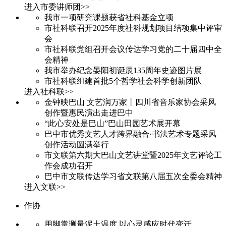
进入市委讲师团>>
我市一项研究课题获省社科基金立项
市社科联召开2025年度社科规划项目结项集中评审
会
市社科联党组召开会议传达学习党的二十届四中全
会精神
我市举办纪念晏阳初诞辰135周年史迹图片展
市社科联组建首批5个哲学社会科学创新团队
进入社科联>>
金钟映巴山 文艺润万家丨四川省音乐家协会采风
创作暨惠民演出走进巴中
“此心安处是巴山”巴山田园艺术展开幕
巴中市优秀文艺人才跨界融合·书法艺术专题采风
创作活动圆满举行
市文联第六期大巴山文艺讲堂暨2025年文艺评论工
作会成功召开
巴中市文联传达学习省文联第八届五次全委会精神
进入文联>>
作协
用脚掌测量泥土温度 以心灵感应时代变迁