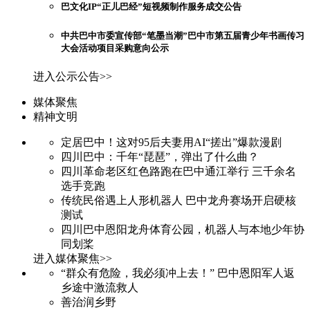
巴文化IP“正儿巴经”短视频制作服务成交公告
中共巴中市委宣传部“笔墨当潮”巴中市第五届青少年书画传习
大会活动项目采购意向公示
进入公示公告>>
媒体聚焦
精神文明
定居巴中！这对95后夫妻用AI“搓出”爆款漫剧
四川巴中：千年“琵琶”，弹出了什么曲？
四川革命老区红色路跑在巴中通江举行 三千余名
选手竞跑
传统民俗遇上人形机器人 巴中龙舟赛场开启硬核
测试
四川巴中恩阳龙舟体育公园，机器人与本地少年协
同划桨
进入媒体聚焦>>
“群众有危险，我必须冲上去！” 巴中恩阳军人返
乡途中激流救人
善治润乡野