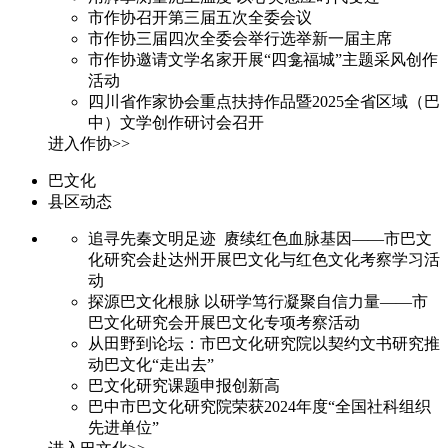
市作协召开第三届五次全委会议
市作协三届四次全委会举行选举新一届主席
市作协邀请文学名家开展“四龛福城”主题采风创作
活动
四川省作家协会重点扶持作品暨2025全省区域（巴
中）文学创作研讨会召开
进入作协>>
巴文化
县区动态
追寻先秦文明足迹 赓续红色血脉基因——市巴文
化研究会赴达州开展巴文化与红色文化考察学习活
动
探源巴文化根脉 以研学笃行凝聚自信力量——市
巴文化研究会开展巴文化专项考察活动
从田野到论坛：市巴文化研究院以契约文书研究推
动巴文化“走出去”
巴文化研究课题申报创新高
巴中市巴文化研究院荣获2024年度“全国社科组织
先进单位”