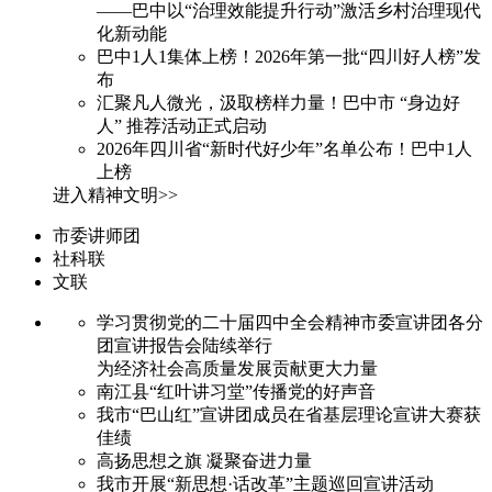
——巴中以“治理效能提升行动”激活乡村治理现代
化新动能
巴中1人1集体上榜！2026年第一批“四川好人榜”发
布
汇聚凡人微光，汲取榜样力量！巴中市 “身边好
人” 推荐活动正式启动
2026年四川省“新时代好少年”名单公布！巴中1人
上榜
进入精神文明>>
市委讲师团
社科联
文联
学习贯彻党的二十届四中全会精神市委宣讲团各分
团宣讲报告会陆续举行
为经济社会高质量发展贡献更大力量
南江县“红叶讲习堂”传播党的好声音
我市“巴山红”宣讲团成员在省基层理论宣讲大赛获
佳绩
高扬思想之旗 凝聚奋进力量
我市开展“新思想·话改革”主题巡回宣讲活动