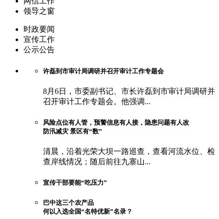
网信工作
领导之窗
时政要闻
宣传工作
公示公告
许磊到市审计局调研并召开审计工作专题会
8月6日，市委副书记、市长许磊到市审计局调研并
召开审计工作专题会。他强调...
风险点位有人管，预警信息有人接，隐患问题有人改
防汛减灾 景区有“数”
清晨，沿着光荣大坝一路巡查，查看河流水位、检
查岸线情况；随后前往九寨山...
宣传干部要能“吃压力”
巴中这三个农产品
何以入选全国“名特优新”名录？