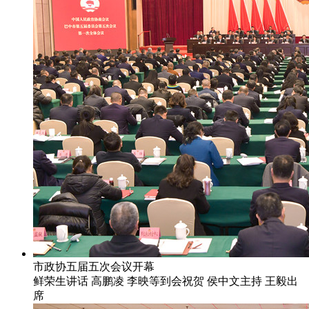
市政协五届五次会议开幕
鲜荣生讲话 高鹏凌 李映等到会祝贺 侯中文主持 王毅出
席