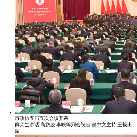
市政协五届五次会议开幕
鲜荣生讲话 高鹏凌 李映等到会祝贺 侯中文主持 王毅出
席