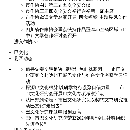
市作协召开第三届五次全委会议
市作协三届四次全委会举行选举新一届主席
市作协邀请文学名家开展“四龛福城”主题采风创作
活动
四川省作家协会重点扶持作品暨2025全省区域（巴
中）文学创作研讨会召开
进入作协>>
巴文化
县区动态
追寻先秦文明足迹 赓续红色血脉基因——市巴文
化研究会赴达州开展巴文化与红色文化考察学习活
动
探源巴文化根脉 以研学笃行凝聚自信力量——市
巴文化研究会开展巴文化专项考察活动
从田野到论坛：市巴文化研究院以契约文书研究推
动巴文化“走出去”
巴文化研究课题申报创新高
巴中市巴文化研究院荣获2024年度“全国社科组织
先进单位”