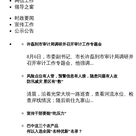
网信工作
领导之窗
时政要闻
宣传工作
公示公告
许磊到市审计局调研并召开审计工作专题会
8月6日，市委副书记、市长许磊到市审计局调研并
召开审计工作专题会。他强调...
风险点位有人管，预警信息有人接，隐患问题有人改
防汛减灾 景区有“数”
清晨，沿着光荣大坝一路巡查，查看河流水位、检
查岸线情况；随后前往九寨山...
宣传干部要能“吃压力”
巴中这三个农产品
何以入选全国“名特优新”名录？