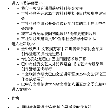
进入市委讲师团>>
我市一项研究课题获省社科基金立项
市社科联召开2025年度社科规划项目结项集中评审
会
市社科联党组召开会议传达学习党的二十届四中全
会精神
我市举办纪念晏阳初诞辰135周年史迹图片展
市社科联组建首批5个哲学社会科学创新团队
进入社科联>>
金钟映巴山 文艺润万家丨四川省音乐家协会采风
创作暨惠民演出走进巴中
“此心安处是巴山”巴山田园艺术展开幕
巴中市优秀文艺人才跨界融合·书法艺术专题采风
创作活动圆满举行
市文联第六期大巴山文艺讲堂暨2025年文艺评论工
作会成功召开
巴中市文联传达学习省文联第八届五次全委会精神
进入文联>>
作协
用脚掌测量泥土温度 以心灵感应时代变迁