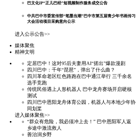
巴文化IP“正儿巴经”短视频制作服务成交公告
中共巴中市委宣传部“笔墨当潮”巴中市第五届青少年书画传习
大会活动项目采购意向公示
进入公示公告>>
媒体聚焦
精神文明
定居巴中！这对95后夫妻用AI“搓出”爆款漫剧
四川巴中：千年“琵琶”，弹出了什么曲？
四川革命老区红色路跑在巴中通江举行 三千余名
选手竞跑
传统民俗遇上人形机器人 巴中龙舟赛场开启硬核
测试
四川巴中恩阳龙舟体育公园，机器人与本地少年协
同划桨
进入媒体聚焦>>
“群众有危险，我必须冲上去！” 巴中恩阳军人返
乡途中激流救人
善治润乡野