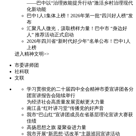
——巴中以“治理效能提升行动”激活乡村治理现代
化新动能
巴中1人1集体上榜！2026年第一批“四川好人榜”发
布
汇聚凡人微光，汲取榜样力量！巴中市 “身边好
人” 推荐活动正式启动
2026年四川省“新时代好少年”名单公布！巴中1人
上榜
进入精神文明>>
市委讲师团
社科联
文联
学习贯彻党的二十届四中全会精神市委宣讲团各分
团宣讲报告会陆续举行
为经济社会高质量发展贡献更大力量
南江县“红叶讲习堂”传播党的好声音
我市“巴山红”宣讲团成员在省基层理论宣讲大赛获
佳绩
高扬思想之旗 凝聚奋进力量
我市开展“新思想·话改革”主题巡回宣讲活动