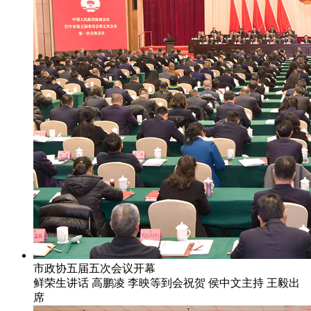
市政协五届五次会议开幕
鲜荣生讲话 高鹏凌 李映等到会祝贺 侯中文主持 王毅出
席