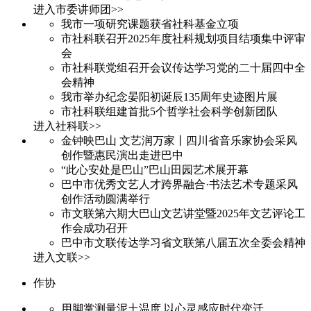
进入市委讲师团>>
我市一项研究课题获省社科基金立项
市社科联召开2025年度社科规划项目结项集中评审
会
市社科联党组召开会议传达学习党的二十届四中全
会精神
我市举办纪念晏阳初诞辰135周年史迹图片展
市社科联组建首批5个哲学社会科学创新团队
进入社科联>>
金钟映巴山 文艺润万家丨四川省音乐家协会采风
创作暨惠民演出走进巴中
“此心安处是巴山”巴山田园艺术展开幕
巴中市优秀文艺人才跨界融合·书法艺术专题采风
创作活动圆满举行
市文联第六期大巴山文艺讲堂暨2025年文艺评论工
作会成功召开
巴中市文联传达学习省文联第八届五次全委会精神
进入文联>>
作协
用脚掌测量泥土温度 以心灵感应时代变迁