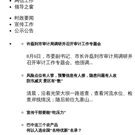
网信工作
领导之窗
时政要闻
宣传工作
公示公告
许磊到市审计局调研并召开审计工作专题会
8月6日，市委副书记、市长许磊到市审计局调研并
召开审计工作专题会。他强调...
风险点位有人管，预警信息有人接，隐患问题有人改
防汛减灾 景区有“数”
清晨，沿着光荣大坝一路巡查，查看河流水位、检
查岸线情况；随后前往九寨山...
宣传干部要能“吃压力”
巴中这三个农产品
何以入选全国“名特优新”名录？