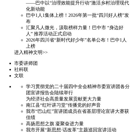
——巴中以“治理效能提升行动”激活乡村治理现代
化新动能
巴中1人1集体上榜！2026年第一批“四川好人榜”发
布
汇聚凡人微光，汲取榜样力量！巴中市 “身边好
人” 推荐活动正式启动
2026年四川省“新时代好少年”名单公布！巴中1人
上榜
进入精神文明>>
市委讲师团
社科联
文联
学习贯彻党的二十届四中全会精神市委宣讲团各分
团宣讲报告会陆续举行
为经济社会高质量发展贡献更大力量
南江县“红叶讲习堂”传播党的好声音
我市“巴山红”宣讲团成员在省基层理论宣讲大赛获
佳绩
高扬思想之旗 凝聚奋进力量
我市开展“新思想·话改革”主题巡回宣讲活动