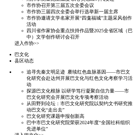
市作协召开第三届五次全委会议
市作协三届四次全委会举行选举新一届主席
市作协邀请文学名家开展“四龛福城”主题采风创作
活动
四川省作家协会重点扶持作品暨2025全省区域（巴
中）文学创作研讨会召开
进入作协>>
巴文化
县区动态
追寻先秦文明足迹 赓续红色血脉基因——市巴文
化研究会赴达州开展巴文化与红色文化考察学习活
动
探源巴文化根脉 以研学笃行凝聚自信力量——市
巴文化研究会开展巴文化专项考察活动
从田野到论坛：市巴文化研究院以契约文书研究推
动巴文化“走出去”
巴文化研究课题申报创新高
巴中市巴文化研究院荣获2024年度“全国社科组织
先进单位”