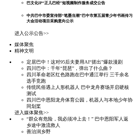
巴文化IP“正儿巴经”短视频制作服务成交公告
中共巴中市委宣传部“笔墨当潮”巴中市第五届青少年书画传习
大会活动项目采购意向公示
进入公示公告>>
媒体聚焦
精神文明
定居巴中！这对95后夫妻用AI“搓出”爆款漫剧
四川巴中：千年“琵琶”，弹出了什么曲？
四川革命老区红色路跑在巴中通江举行 三千余名
选手竞跑
传统民俗遇上人形机器人 巴中龙舟赛场开启硬核
测试
四川巴中恩阳龙舟体育公园，机器人与本地少年协
同划桨
进入媒体聚焦>>
“群众有危险，我必须冲上去！” 巴中恩阳军人返
乡途中激流救人
善治润乡野