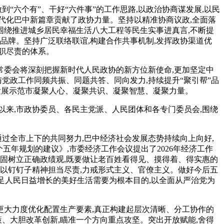
到“六个有”、干好“六件事”的工作思路,以政治协商谋发展,以民
现代化巴中新篇章贡献了政协力量。坚持以精准协商议政,全面落
策,围绕推进城乡居民幸福生活八大工程等民生实事进真言,不断提
新品牌。坚持广泛联络联谊,构建合作共事机制,发挥政协渠道优
履职尽责的体系。
政协常委会将深刻把握新时代人民政协的新方位新使命,更加坚定中
党政工作同频共振、同题共答、同向发力,持续提升“聚引帮”品
兴发展示范市凝聚人心、凝聚共识、凝聚智慧、凝聚力量。
以来,市政协委员、各民主党派、人民团体和各专门委员会,围绕
过全市上下的共同努力,巴中经济社会发展态势持续向上向好,
年规划的建议》,市委经济工作会议提出了2026年经济工作
固树立正确政绩观,既要做让老百姓看得见、摸得着、得实惠的
,以钉钉子精神担当尽责,力戒形式主义、官僚主义。做好今后五
满足人民日益增长的美好生活需要为根本目的,以全面从严治党为
更大力度优化配置生产要素,真正构建起层次清晰、分工协作的
、大胆改革创新,瞄准一个方向重点攻坚。突出开放赋能,舍得