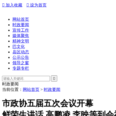

加入收藏

设为首页
网站首页
时政要闻
宣传工作
媒体聚焦
精神文明
巴文化
县区动态
公示公告
领导之窗
专题专栏

时政要闻
当前位置：
网站首页
>
时政要闻
市政协五届五次会议开幕
鲜荣生讲话 高鹏凌 李映等到会