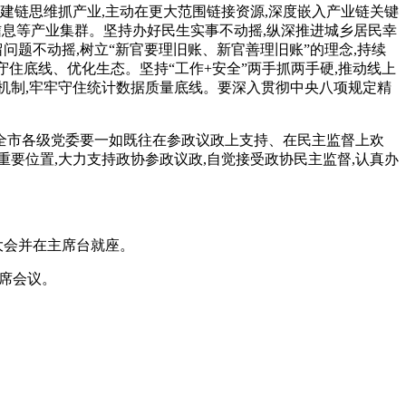
建链思维抓产业,主动在更大范围链接资源,深度嵌入产业链关键
信息等产业集群。坚持办好民生实事不动摇,纵深推进城乡居民幸
问题不动摇,树立“新官要理旧账、新官善理旧账”的理念,持续
住底线、优化生态。坚持“工作+安全”两手抓两手硬,推动线上
机制,牢牢守住统计数据质量底线。要深入贯彻中央八项规定精
。全市各级党委要一如既往在参政议政上支持、在民主监督上欢
要位置,大力支持政协参政议政,自觉接受政协民主监督,认真办
大会并在主席台就座。
列席会议。