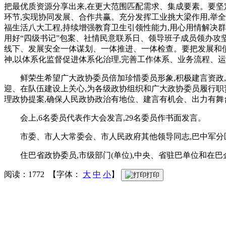
把最优质资源分享出来,在更大范围匹配需求、集成要素。要坚
环节,实现协同发展、合作共赢。充分发挥工业挑大梁作用,举
福生活八大工程,持续增强教育卫生引领性能力,用心用情解决群
用好“四级书记”包案、社情民意联系日、领导班子成员领办攻
线下、发展安全一体谋划、一体推进、一体检查。要把发展和债
神,以体系化监督促进体系化治理,完善工作体系、业务流程、运
鲜荣生希望广大政协委员倍加珍惜委员形象,积极建言资政
迎、在队伍建设上关心,为各级政协组织和广大政协委员履行职
理政协提案,确保人民政协政治有地位、建言有机会、出力有舞
会上,6名委员代表作大会发言,29名委员作书面发言。
市委、市人大常委会、市人民政府其他领导同志,巴中军分
住巴省政协委员,市级部门(单位),中央、省驻巴单位和在
阅读：1772 【字体：
大
中
小
】
打印