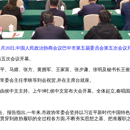
1月20日,中国人民政治协商会议巴中市第五届委员会第五次会议
第五次会议开幕。
成平、马婧、张方、黄拥军、王家富、张夕谦、张明及秘书长王
大常委会主任李映等到会祝贺,并在主席台就座。
幕会由侯中文主持。上午9时,侯中文宣布大会开幕。全体起立,奏唱
。报告指出,一年来,市政协常委会坚持以习近平新时代中国特
,贯穿到政协履职的全过程各方面,不断夯实思想之基、把准履职之