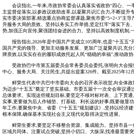
会议指出,一年来,市政协常委会认真落实省政协“四心、一率
主监督促落实,以参政议政助改革,以凝聚共识汇合力,不断提升
实市委决策部署,精选重点协商监督课题,聚焦市委“5+2+3”
升服务大局的质效。坚持以务实工作举措,坚定扛牢“落实下去、
势,加强正向宣传,聚强团结奋进的合力。坚持以高效制度机制,
报告指出,2026年是中国共产党成立105周年,也是“十
国共产党的领导、更加主动服务发展、更加广泛凝聚共识,充分
牌质效,以实实在在的履职成效托起人民“稳稳的幸福”,推动
受政协巴中市第五届委员会常务委员会委托,张明向大会报
中心、服务大局、关注民生,共提出提案326件。截至2025年1
鲜荣生代表中共巴中市委向大会的召开表示祝贺,向全体政
为迈步“十五五”奠定了坚实基础。市委五届十一次全会审议通
总体要求。实现这些规划目标,要坚定不移对标对表、上下贯通
实事,更要做为后人作铺垫、打基础、利长远的好事;既要做显功
年工作,要聚焦中央、省委《“十五五”规划建议》,坚持以经济
根本保障,确保基本实现社会主义现代化取得决定性进展。
鲜荣生要求,要坚定不移整合资源、集成能力。坚持市县一
区域共同体。注重试点突破,坚持小切口、大纵深,找准最需要