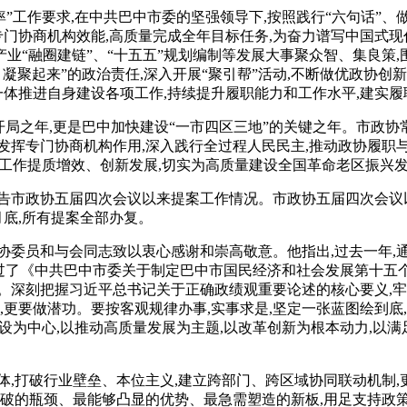
”工作要求,在中共巴中市委的坚强领导下,按照践行“六句话”、做
专门协商机构效能,高质量完成全年目标任务,为奋力谱写中国式
主导产业“融圈建链”、“十五五”规划编制等发展大事聚众智、集良
凝聚起来”的政治责任,深入开展“聚引帮”活动,不断做优政协创
一体推进自身建设各项工作,持续提升履职能力和工作水平,建实
五五”开局之年,更是巴中加快建设“一市四区三地”的关键之年。市
发挥专门协商机构作用,深入践行全过程人民民主,推动政协履职与
政协工作提质增效、创新发展,切实为高质量建设全国革命老区振
告市政协五届四次会议以来提案工作情况。市政协五届四次会议
2月底,所有提案全部办复。
协委员和与会同志致以衷心感谢和崇高敬意。他指出,过去一年,通
过了《中共巴中市委关于制定巴中市国民经济和社会发展第十五个五
。深刻把握习近平总书记关于正确政绩观重要论述的核心要义,牢
,更要做潜功。要按客观规律办事,实事求是,坚定一张蓝图绘到底
建设为中心,以推动高质量发展为主题,以改革创新为根本动力,以
体,打破行业壁垒、本位主义,建立跨部门、跨区域协同联动机制,
突破的瓶颈、最能够凸显的优势、最急需塑造的新板,用足支持政策