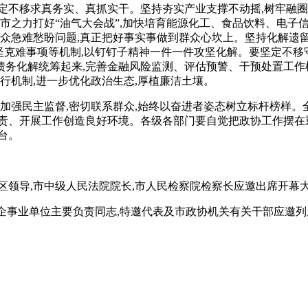
定不移求真务实、真抓实干。坚持夯实产业支撑不动摇,树牢融圈
全市之力打好“油气大会战”,加快培育能源化工、食品饮料、电子
众急难愁盼问题,真正把好事实事做到群众心坎上。坚持化解遗留
坚克难事项等机制,以钉钉子精神一件一件攻坚化解。要坚定不移守
务化解统筹起来,完善金融风险监测、评估预警、干预处置工作
行机制,进一步优化政治生态,厚植廉洁土壤。
,加强民主监督,密切联系群众,始终以奋进者姿态树立标杆榜样
责、开展工作创造良好环境。各级各部门要自觉把政协工作摆在重
台。
区领导,市中级人民法院院长,市人民检察院检察长应邀出席开幕
巴企事业单位主要负责同志,特邀代表及市政协机关有关干部应邀