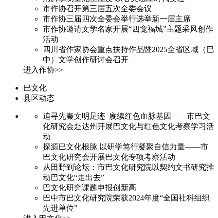
市作协召开第三届五次全委会议
市作协三届四次全委会举行选举新一届主席
市作协邀请文学名家开展“四龛福城”主题采风创作
活动
四川省作家协会重点扶持作品暨2025全省区域（巴
中）文学创作研讨会召开
进入作协>>
巴文化
县区动态
追寻先秦文明足迹 赓续红色血脉基因——市巴文
化研究会赴达州开展巴文化与红色文化考察学习活
动
探源巴文化根脉 以研学笃行凝聚自信力量——市
巴文化研究会开展巴文化专项考察活动
从田野到论坛：市巴文化研究院以契约文书研究推
动巴文化“走出去”
巴文化研究课题申报创新高
巴中市巴文化研究院荣获2024年度“全国社科组织
先进单位”