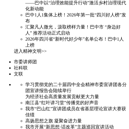
——巴中以“治理效能提升行动”激活乡村治理现代
化新动能
巴中1人1集体上榜！2026年第一批“四川好人榜”发
布
汇聚凡人微光，汲取榜样力量！巴中市 “身边好
人” 推荐活动正式启动
2026年四川省“新时代好少年”名单公布！巴中1人
上榜
进入精神文明>>
市委讲师团
社科联
文联
学习贯彻党的二十届四中全会精神市委宣讲团各分
团宣讲报告会陆续举行
为经济社会高质量发展贡献更大力量
南江县“红叶讲习堂”传播党的好声音
我市“巴山红”宣讲团成员在省基层理论宣讲大赛获
佳绩
高扬思想之旗 凝聚奋进力量
我市开展“新思想·话改革”主题巡回宣讲活动