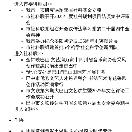
进入市委讲师团>>
我市一项研究课题获省社科基金立项
市社科联召开2025年度社科规划项目结项集中评审
会
市社科联党组召开会议传达学习党的二十届四中全
会精神
我市举办纪念晏阳初诞辰135周年史迹图片展
市社科联组建首批5个哲学社会科学创新团队
进入社科联>>
金钟映巴山 文艺润万家丨四川省音乐家协会采风
创作暨惠民演出走进巴中
“此心安处是巴山”巴山田园艺术展开幕
巴中市优秀文艺人才跨界融合·书法艺术专题采风
创作活动圆满举行
市文联第六期大巴山文艺讲堂暨2025年文艺评论工
作会成功召开
巴中市文联传达学习省文联第八届五次全委会精神
进入文联>>
作协
用脚掌测量泥土温度 以心灵感应时代变迁