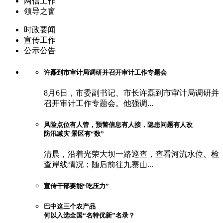
网信工作
领导之窗
时政要闻
宣传工作
公示公告
许磊到市审计局调研并召开审计工作专题会
8月6日，市委副书记、市长许磊到市审计局调研并
召开审计工作专题会。他强调...
风险点位有人管，预警信息有人接，隐患问题有人改
防汛减灾 景区有“数”
清晨，沿着光荣大坝一路巡查，查看河流水位、检
查岸线情况；随后前往九寨山...
宣传干部要能“吃压力”
巴中这三个农产品
何以入选全国“名特优新”名录？