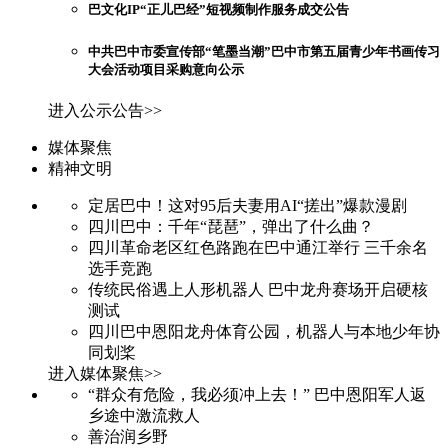
巴文化IP“正儿巴经”短视频制作服务成交公告
中共巴中市委宣传部“笔墨当潮”巴中市第五届青少年书画传习
大会活动项目采购意向公示
进入公示公告>>
媒体聚焦
精神文明
定居巴中！这对95后夫妻用AI“搓出”爆款漫剧
四川巴中：千年“琵琶”，弹出了什么曲？
四川革命老区红色路跑在巴中通江举行 三千余名
选手竞跑
传统民俗遇上人形机器人 巴中龙舟赛场开启硬核
测试
四川巴中恩阳龙舟体育公园，机器人与本地少年协
同划桨
进入媒体聚焦>>
“群众有危险，我必须冲上去！” 巴中恩阳军人返
乡途中激流救人
善治润乡野