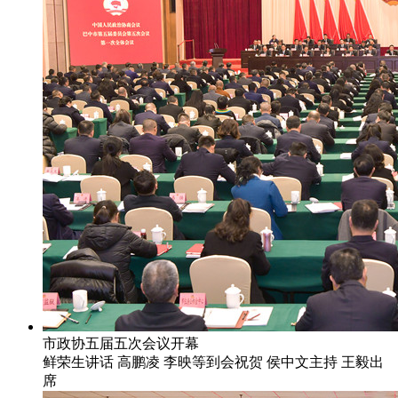
市政协五届五次会议开幕
鲜荣生讲话 高鹏凌 李映等到会祝贺 侯中文主持 王毅出
席