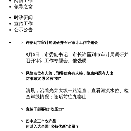
网信工作
领导之窗
时政要闻
宣传工作
公示公告
许磊到市审计局调研并召开审计工作专题会
8月6日，市委副书记、市长许磊到市审计局调研并
召开审计工作专题会。他强调...
风险点位有人管，预警信息有人接，隐患问题有人改
防汛减灾 景区有“数”
清晨，沿着光荣大坝一路巡查，查看河流水位、检
查岸线情况；随后前往九寨山...
宣传干部要能“吃压力”
巴中这三个农产品
何以入选全国“名特优新”名录？