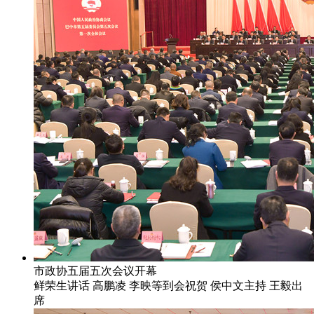
市政协五届五次会议开幕
鲜荣生讲话 高鹏凌 李映等到会祝贺 侯中文主持 王毅出
席