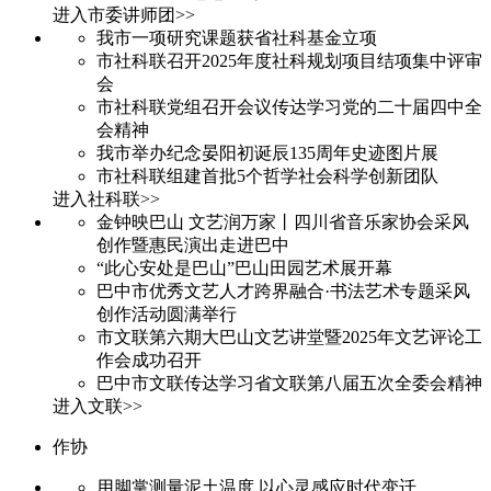
进入市委讲师团>>
我市一项研究课题获省社科基金立项
市社科联召开2025年度社科规划项目结项集中评审
会
市社科联党组召开会议传达学习党的二十届四中全
会精神
我市举办纪念晏阳初诞辰135周年史迹图片展
市社科联组建首批5个哲学社会科学创新团队
进入社科联>>
金钟映巴山 文艺润万家丨四川省音乐家协会采风
创作暨惠民演出走进巴中
“此心安处是巴山”巴山田园艺术展开幕
巴中市优秀文艺人才跨界融合·书法艺术专题采风
创作活动圆满举行
市文联第六期大巴山文艺讲堂暨2025年文艺评论工
作会成功召开
巴中市文联传达学习省文联第八届五次全委会精神
进入文联>>
作协
用脚掌测量泥土温度 以心灵感应时代变迁