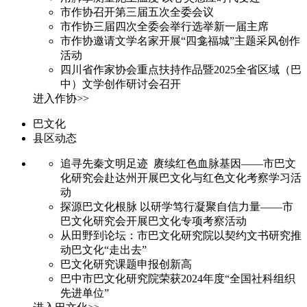
市作协召开第三届五次全委会议
市作协三届四次全委会举行选举新一届主席
市作协邀请文学名家开展“四龛福城”主题采风创作
活动
四川省作家协会重点扶持作品暨2025全省区域（巴
中）文学创作研讨会召开
进入作协>>
巴文化
县区动态
追寻先秦文明足迹 赓续红色血脉基因——市巴文
化研究会赴达州开展巴文化与红色文化考察学习活
动
探源巴文化根脉 以研学笃行凝聚自信力量——市
巴文化研究会开展巴文化专项考察活动
从田野到论坛：市巴文化研究院以契约文书研究推
动巴文化“走出去”
巴文化研究课题申报创新高
巴中市巴文化研究院荣获2024年度“全国社科组织
先进单位”