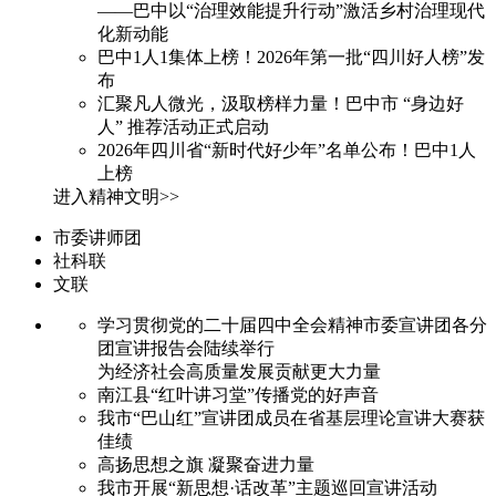
——巴中以“治理效能提升行动”激活乡村治理现代
化新动能
巴中1人1集体上榜！2026年第一批“四川好人榜”发
布
汇聚凡人微光，汲取榜样力量！巴中市 “身边好
人” 推荐活动正式启动
2026年四川省“新时代好少年”名单公布！巴中1人
上榜
进入精神文明>>
市委讲师团
社科联
文联
学习贯彻党的二十届四中全会精神市委宣讲团各分
团宣讲报告会陆续举行
为经济社会高质量发展贡献更大力量
南江县“红叶讲习堂”传播党的好声音
我市“巴山红”宣讲团成员在省基层理论宣讲大赛获
佳绩
高扬思想之旗 凝聚奋进力量
我市开展“新思想·话改革”主题巡回宣讲活动