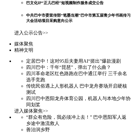
巴文化IP“正儿巴经”短视频制作服务成交公告
中共巴中市委宣传部“笔墨当潮”巴中市第五届青少年书画传习
大会活动项目采购意向公示
进入公示公告>>
媒体聚焦
精神文明
定居巴中！这对95后夫妻用AI“搓出”爆款漫剧
四川巴中：千年“琵琶”，弹出了什么曲？
四川革命老区红色路跑在巴中通江举行 三千余名
选手竞跑
传统民俗遇上人形机器人 巴中龙舟赛场开启硬核
测试
四川巴中恩阳龙舟体育公园，机器人与本地少年协
同划桨
进入媒体聚焦>>
“群众有危险，我必须冲上去！” 巴中恩阳军人返
乡途中激流救人
善治润乡野