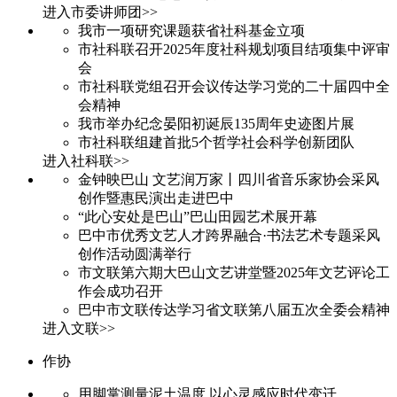
进入市委讲师团>>
我市一项研究课题获省社科基金立项
市社科联召开2025年度社科规划项目结项集中评审
会
市社科联党组召开会议传达学习党的二十届四中全
会精神
我市举办纪念晏阳初诞辰135周年史迹图片展
市社科联组建首批5个哲学社会科学创新团队
进入社科联>>
金钟映巴山 文艺润万家丨四川省音乐家协会采风
创作暨惠民演出走进巴中
“此心安处是巴山”巴山田园艺术展开幕
巴中市优秀文艺人才跨界融合·书法艺术专题采风
创作活动圆满举行
市文联第六期大巴山文艺讲堂暨2025年文艺评论工
作会成功召开
巴中市文联传达学习省文联第八届五次全委会精神
进入文联>>
作协
用脚掌测量泥土温度 以心灵感应时代变迁