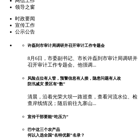
网信工作
领导之窗
时政要闻
宣传工作
公示公告
许磊到市审计局调研并召开审计工作专题会
8月6日，市委副书记、市长许磊到市审计局调研并
召开审计工作专题会。他强调...
风险点位有人管，预警信息有人接，隐患问题有人改
防汛减灾 景区有“数”
清晨，沿着光荣大坝一路巡查，查看河流水位、检
查岸线情况；随后前往九寨山...
宣传干部要能“吃压力”
巴中这三个农产品
何以入选全国“名特优新”名录？