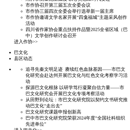
市作协召开第三届五次全委会议
市作协三届四次全委会举行选举新一届主席
市作协邀请文学名家开展“四龛福城”主题采风创作
活动
四川省作家协会重点扶持作品暨2025全省区域（巴
中）文学创作研讨会召开
进入作协>>
巴文化
县区动态
追寻先秦文明足迹 赓续红色血脉基因——市巴文
化研究会赴达州开展巴文化与红色文化考察学习活
动
探源巴文化根脉 以研学笃行凝聚自信力量——市
巴文化研究会开展巴文化专项考察活动
从田野到论坛：市巴文化研究院以契约文书研究推
动巴文化“走出去”
巴文化研究课题申报创新高
巴中市巴文化研究院荣获2024年度“全国社科组织
先进单位”