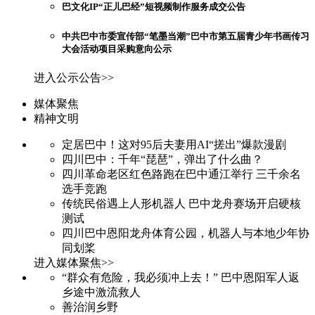
巴文化IP“正儿巴经”短视频制作服务成交公告
中共巴中市委宣传部“笔墨当潮”巴中市第五届青少年书画传习
大会活动项目采购意向公示
进入公示公告>>
媒体聚焦
精神文明
定居巴中！这对95后夫妻用AI“搓出”爆款漫剧
四川巴中：千年“琵琶”，弹出了什么曲？
四川革命老区红色路跑在巴中通江举行 三千余名
选手竞跑
传统民俗遇上人形机器人 巴中龙舟赛场开启硬核
测试
四川巴中恩阳龙舟体育公园，机器人与本地少年协
同划桨
进入媒体聚焦>>
“群众有危险，我必须冲上去！” 巴中恩阳军人返
乡途中激流救人
善治润乡野