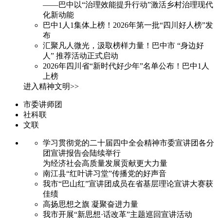
——巴中以“治理效能提升行动”激活乡村治理现代
化新动能
巴中1人1集体上榜！2026年第一批“四川好人榜”发
布
汇聚凡人微光，汲取榜样力量！巴中市 “身边好
人” 推荐活动正式启动
2026年四川省“新时代好少年”名单公布！巴中1人
上榜
进入精神文明>>
市委讲师团
社科联
文联
学习贯彻党的二十届四中全会精神市委宣讲团各分
团宣讲报告会陆续举行
为经济社会高质量发展贡献更大力量
南江县“红叶讲习堂”传播党的好声音
我市“巴山红”宣讲团成员在省基层理论宣讲大赛获
佳绩
高扬思想之旗 凝聚奋进力量
我市开展“新思想·话改革”主题巡回宣讲活动