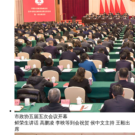
市政协五届五次会议开幕
鲜荣生讲话 高鹏凌 李映等到会祝贺 侯中文主持 王毅出
席